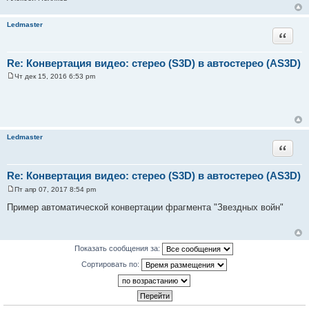
е
Ledmaster
Цитата
Re: Конвертация видео: стерео (S3D) в автостерео (AS3D)
Чт дек 15, 2016 6:53 pm
С
о
о
б
щ
е
н
Ledmaster
и
Цитата
е
Re: Конвертация видео: стерео (S3D) в автостерео (AS3D)
Пт апр 07, 2017 8:54 pm
С
о
Пример автоматической конвертации фрагмента "Звездных войн"
о
б
щ
е
н
Показать сообщения за:
и
е
Сортировать по: