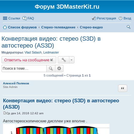
Форум 3DMasterKit.ru
Ссылки
FAQ
Регистрация
Вход
Список форумов
Стерео-телевидение
Стерео-видео
ои
Конвертация видео: стерео (S3D) в
ск
автостерео (AS3D)
Модераторы:
Vlad Sidash
,
Ledmaster
Ответить на сообщение
5 сообщений • Страница
1
из
1
Алексей Поляков
Цитата
Site Admin
Конвертация видео: стерео (S3D) в автостерео
(AS3D)
Ср дек 14, 2016 12:42 am
С
о
Автостереоскопические дисплеи уже вполне .
о
б
щ
е