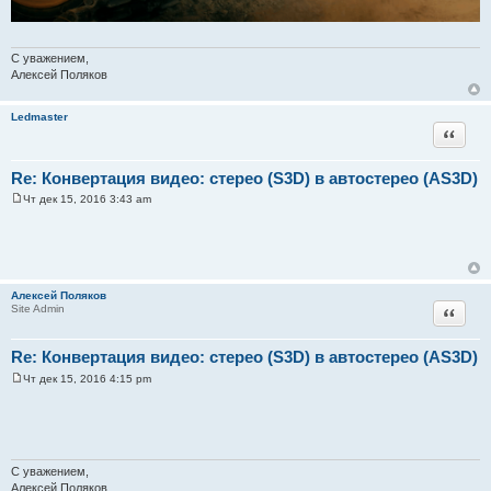
С уважением,
Алексей Поляков
Ledmaster
Цитата
Re: Конвертация видео: стерео (S3D) в автостерео (AS3D)
Чт дек 15, 2016 3:43 am
С
о
о
б
щ
е
н
Алексей Поляков
и
Цитата
Site Admin
е
Re: Конвертация видео: стерео (S3D) в автостерео (AS3D)
Чт дек 15, 2016 4:15 pm
С
о
о
б
щ
е
н
С уважением,
и
Алексей Поляков