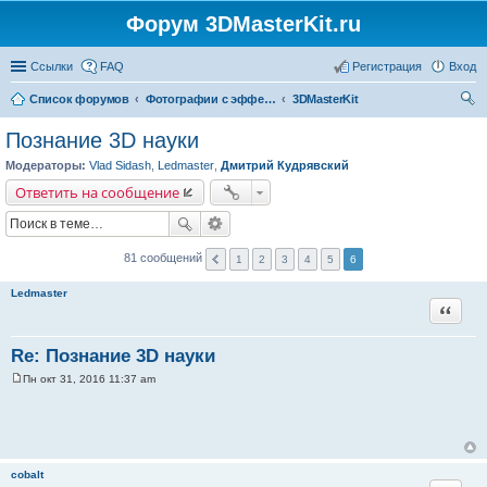
Форум 3DMasterKit.ru
Ссылки
FAQ
Регистрация
Вход
Список форумов
Фотографии с эффектом стерео, варио, 3D, анимации, морфинга
3DMasterKit
ои
Познание 3D науки
ск
Модераторы:
Vlad Sidash
,
Ledmaster
,
Дмитрий Кудрявский
Ответить на сообщение
81 сообщений
1
2
3
4
5
6
Ledmaster
Цитата
Re: Познание 3D науки
Пн окт 31, 2016 11:37 am
С
о
о
б
щ
е
н
cobalt
и