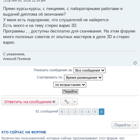
Ср сен 05, 2018 11:14 pm
С
о
Прямо курсы-курсы, с лекциями, с лабораторными работами и
о
выдачей диплома об окончании?
б
щ
У меня есть подозрение, что слушателей не наберется.
е
Есть много и на тему стерео варио 3D.
н
и
Программы , , доступны бесплатно для скачивания. На этом форуме
е
много полезных советов от опытных мастеров в деле 3D и стерео
варио.
С уважением,
Алексей Поляков
Показать сообщения за:
Сортировать по:
Ответить на сообщение
81 сообщений
1
2
3
4
5
6
Перейти
КТО СЕЙЧАС НА ФОРУМЕ
Количество пользователей, которые сейчас просматривают этот форум: нет