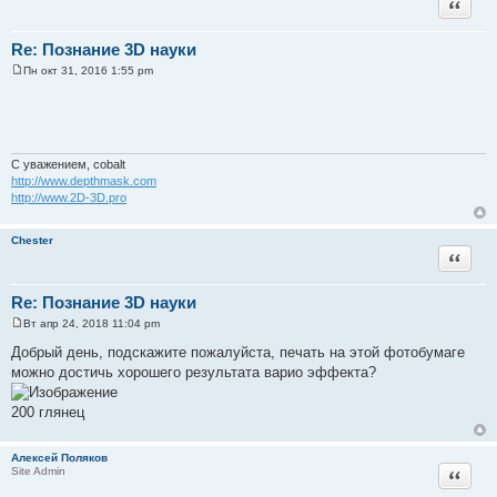
Цитата
е
Re: Познание 3D науки
Пн окт 31, 2016 1:55 pm
С
о
о
б
щ
е
н
С уважением, cobalt
и
http://www.depthmask.com
е
http://www.2D-3D.pro
Chester
Цитата
Re: Познание 3D науки
Вт апр 24, 2018 11:04 pm
С
о
Добрый день, подскажите пожалуйста, печать на этой фотобумаге
о
можно достичь хорошего результата варио эффекта?
б
щ
е
200 глянец
н
и
е
Алексей Поляков
Цитата
Site Admin