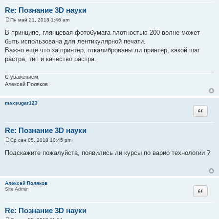
Re: Познание 3D науки
Пн май 21, 2018 1:46 am
С
о
В принципе, глянцевая фотобумага плотностью 200 волне может
о
быть использована для лентикулярной печати.
б
щ
Важно еще что за принтер, откалиброваны ли принтер, какой шаг
е
растра, тип и качество растра.
н
и
е
С уважением,
Алексей Поляков
maxsugar123
Цитата
Re: Познание 3D науки
Ср сен 05, 2018 10:45 pm
С
о
Подскажите пожалуйста, появились ли курсы по варио технологии ?
о
б
щ
е
н
Алексей Поляков
и
Цитата
Site Admin
е
Re: Познание 3D науки