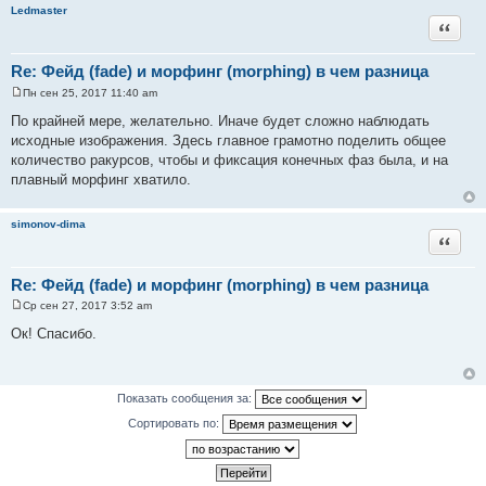
н
Ledmaster
и
Цитата
е
Re: Фейд (fade) и морфинг (morphing) в чем разница
Пн сен 25, 2017 11:40 am
С
о
По крайней мере, желательно. Иначе будет сложно наблюдать
о
исходные изображения. Здесь главное грамотно поделить общее
б
щ
количество ракурсов, чтобы и фиксация конечных фаз была, и на
е
плавный морфинг хватило.
н
и
е
simonov-dima
Цитата
Re: Фейд (fade) и морфинг (morphing) в чем разница
Ср сен 27, 2017 3:52 am
С
о
Ок! Спасибо.
о
б
щ
е
н
Показать сообщения за:
и
е
Сортировать по: