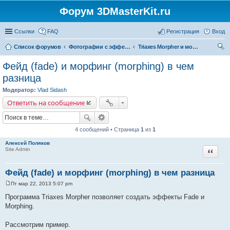
Форум 3DMasterKit.ru
Ссылки
FAQ
Регистрация
Вход
Список форумов
Фотографии с эффектом стерео, варио, 3D, анимации, морфинга
Triaxes Morpher и морфинг
ои
Фейд (fade) и морфинг (morphing) в чем
ск
разница
Модератор:
Vlad Sidash
Ответить на сообщение
4 сообщений • Страница
1
из
1
Алексей Поляков
Цитата
Site Admin
Фейд (fade) и морфинг (morphing) в чем разница
Пт мар 22, 2013 5:07 pm
С
о
Программа Triaxes Morpher позволяет создать эффекты Fade и
о
Morphing.
б
щ
е
Рассмотрим пример.
н