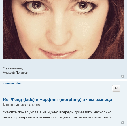
С уважением,
Алексей Поляков
simonov-dima
Цитата
Re: Фейд (fade) и морфинг (morphing) в чем разница
Пн сен 25, 2017 1:47 am
С
о
скажите пожалуйста,а не нужно впереди добавлять несколько
о
первых ракурсов а в конце- последнего такое же количество ?
б
щ
е