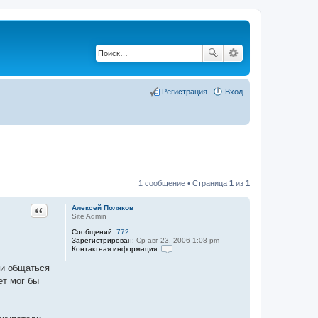
Регистрация
Вход
1 сообщение • Страница
1
из
1
Цитата
Алексей Поляков
Site Admin
Сообщений:
772
Зарегистрирован:
Ср авг 23, 2006 1:08 pm
Контактная информация:
К
о
ли общаться
н
ет мог бы
т
а
к
т
н