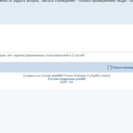
жность задать вопрос, писать сообщения - только проверенные люди - п
ум: нет зарегистрированных пользователей и 2 гостей
Наша команд
Создано на основе
phpBB
® Forum Software © phpBB Limited
Русская поддержка phpBB
GZIP: Off