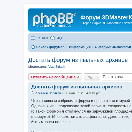
Форум 3DMasterKi
Стерео Варио 3D Морфинг Triaxes 
Ссылки
FAQ
Список форумов
Информация
О форуме 3DMasterKit
Достать форум из пыльных архивов
Модератор:
Vlad Sidash
Ответить на сообщение
Достать форум из пыльных архивов
Алексей Поляков
»
Пн май 06, 2024 9:19 pm
С
о
Что-то совсем забросили форум и превратили в музей.
о
Однако, жизнь подсказала такой вариант: создавать н
б
щ
(с такой формой я столкнулся на зарубежной площадке
е
в форуме). Мне кажется это эффективно. Дело в том, ч
н
и
быть многим полезен.
е