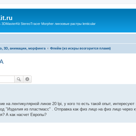
t.ru
3DMasterKit StereoTracer Morpher линзовые растры lenticular
о, 3D, анимации, морфинга
Флейм (из искры возгорится пламя)
ША
 на лентикулярной линзе 20 lpi, у кого то есть такой опыт, интересую
д "Изделия из пластмасс" . Отправка как физ лицо на физ лицо через 
я? А как насчет Европы?