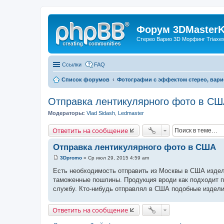
Форум 3DMasterKi
Стерео Варио 3D Морфинг Triaxes 
Ссылки
FAQ
Список форумов
Фотографии с эффектом стерео, вари
Отправка лентикулярного фото в С
Модераторы:
Vlad Sidash
,
Ledmaster
Ответить на сообщение
Отправка лентикулярного фото в США
3Dpromo
»
Ср июл 29, 2015 4:59 am
С
о
Есть необходимость отправить из Москвы в США изделие
о
таможенные пошлины. Продукция вроди как подходит по
б
щ
службу. Кто-нибудь отправлял в США подобные издели
е
н
и
Ответить на сообщение
е