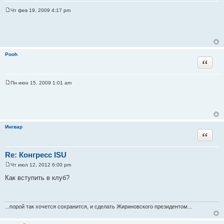
Чт фев 19, 2009 4:17 pm
С
о
о
б
щ
е
н
Pooh
и
Цитата
е
Пн июн 15, 2009 1:01 am
С
о
о
б
щ
е
н
Ингвар
и
Цитата
е
Re: Конгресс ISU
Чт июл 12, 2012 6:00 pm
С
о
Как вступить в клуб?
о
б
щ
е
н
...порой так хочется сохранится, и сделать Жириновского президентом...
и
е