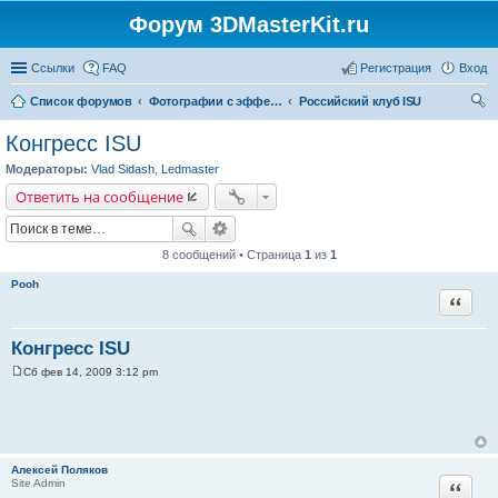
Форум 3DMasterKit.ru
Ссылки
FAQ
Регистрация
Вход
Список форумов
Фотографии с эффектом стерео, варио, 3D, анимации, морфинга
Российский клуб ISU
ои
Конгресс ISU
ск
Модераторы:
Vlad Sidash
,
Ledmaster
Ответить на сообщение
8 сообщений • Страница
1
из
1
Pooh
Цитата
Конгресс ISU
Сб фев 14, 2009 3:12 pm
С
о
о
б
щ
е
н
Алексей Поляков
и
Цитата
Site Admin
е