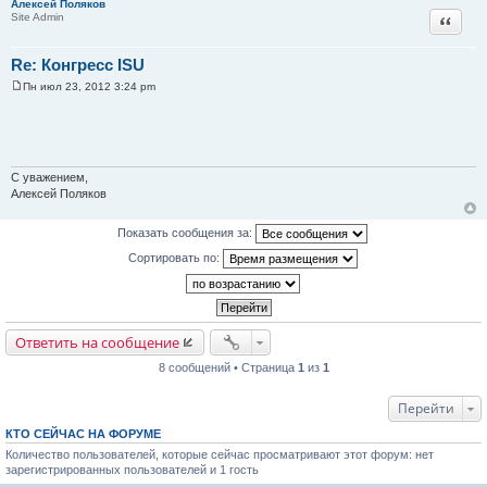
Алексей Поляков
Цитата
Site Admin
Re: Конгресс ISU
Пн июл 23, 2012 3:24 pm
С
о
о
б
щ
е
н
С уважением,
и
Алексей Поляков
е
Показать сообщения за:
Сортировать по:
Ответить на сообщение
8 сообщений • Страница
1
из
1
Перейти
КТО СЕЙЧАС НА ФОРУМЕ
Количество пользователей, которые сейчас просматривают этот форум: нет
зарегистрированных пользователей и 1 гость