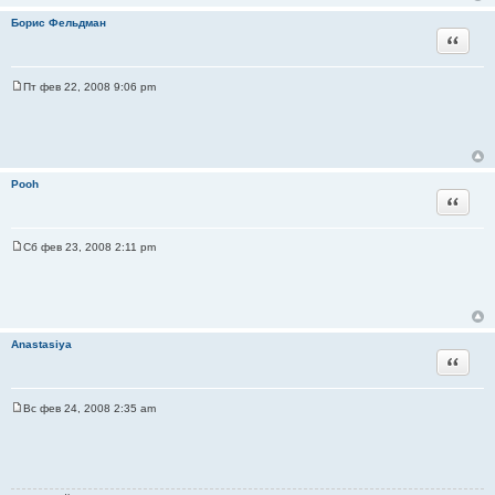
Борис Фельдман
Цитата
Пт фев 22, 2008 9:06 pm
С
о
о
б
щ
е
н
Pooh
и
Цитата
е
Сб фев 23, 2008 2:11 pm
С
о
о
б
щ
е
н
Anastasiya
и
Цитата
е
Вс фев 24, 2008 2:35 am
С
о
о
б
щ
е