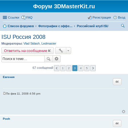
Форум 3DMasterKit.ru
Ссылки
FAQ
Регистрация
Вход
Список форумов
Фотографии с эффектом стерео, варио, 3D, анимации, морфинга
Российский клуб ISU
ои
ISU Россия 2008
ск
Модераторы:
Vlad Sidash
,
Ledmaster
Ответить на сообщение
67 сообщений
1
2
3
4
5
Евгения
Цитата
Пн фев 11, 2008 4:56 pm
С
о
о
б
щ
е
н
Pooh
и
Цитата
е