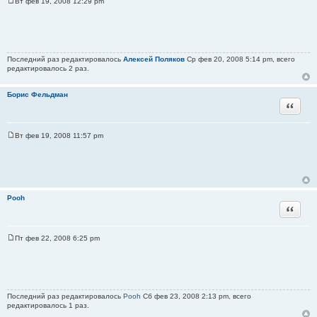
Вт фев 19, 2008 12:29 pm
С
о
о
б
щ
е
н
Последний раз редактировалось
Алексей Поляков
Ср фев 20, 2008 5:14 pm, всего
и
редактировалось 2 раз.
е
Борис Фельдман
Цитата
Вт фев 19, 2008 11:57 pm
С
о
о
б
щ
е
н
Pooh
и
Цитата
е
Пт фев 22, 2008 6:25 pm
С
о
о
б
щ
е
н
Последний раз редактировалось
Pooh
Сб фев 23, 2008 2:13 pm, всего
и
редактировалось 1 раз.
е