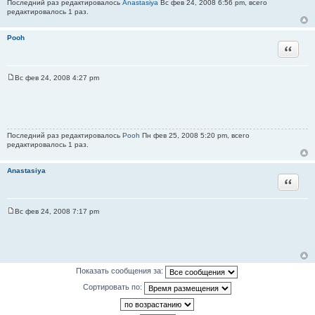
н
Последний раз редактировалось
Anastasiya
Вс фев 24, 2008 6:56 pm, всего
и
редактировалось 1 раз.
е
Pooh
Цитата
Вс фев 24, 2008 4:27 pm
С
о
о
б
щ
е
н
Последний раз редактировалось
Pooh
Пн фев 25, 2008 5:20 pm, всего
и
редактировалось 1 раз.
е
Anastasiya
Цитата
Вс фев 24, 2008 7:17 pm
С
о
о
б
щ
е
н
Показать сообщения за:
и
е
Сортировать по: