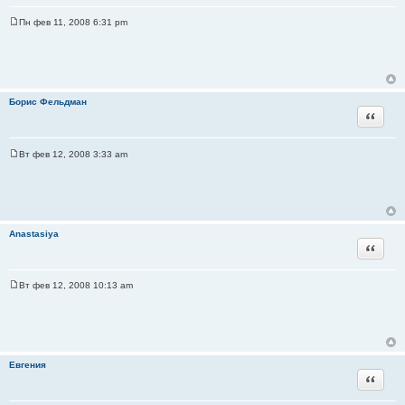
Пн фев 11, 2008 6:31 pm
С
о
о
б
щ
е
н
Борис Фельдман
и
Цитата
е
Вт фев 12, 2008 3:33 am
С
о
о
б
щ
е
н
Anastasiya
и
Цитата
е
Вт фев 12, 2008 10:13 am
С
о
о
б
щ
е
н
Евгения
и
Цитата
е