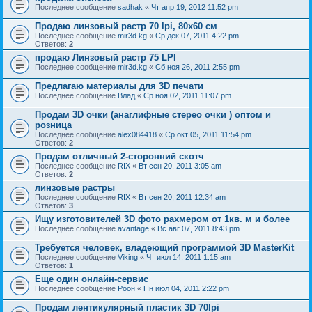
Последнее сообщение
sadhak
«
Чт апр 19, 2012 11:52 pm
Продаю линзовый растр 70 lpi, 80х60 см
Последнее сообщение
mir3d.kg
«
Ср дек 07, 2011 4:22 pm
Ответов:
2
продаю Линзовый растр 75 LPI
Последнее сообщение
mir3d.kg
«
Сб ноя 26, 2011 2:55 pm
Предлагаю материалы для 3D печати
Последнее сообщение
Влад
«
Ср ноя 02, 2011 11:07 pm
Продам 3D очки (анаглифные стерео очки ) оптом и
розница
Последнее сообщение
alex084418
«
Ср окт 05, 2011 11:54 pm
Ответов:
2
Продам отличный 2-сторонний скотч
Последнее сообщение
RIX
«
Вт сен 20, 2011 3:05 am
Ответов:
2
линзовые растры
Последнее сообщение
RIX
«
Вт сен 20, 2011 12:34 am
Ответов:
3
Ищу изготовителей 3D фото рахмером от 1кв. м и более
Последнее сообщение
avantage
«
Вс авг 07, 2011 8:43 pm
Требуется человек, владеющий программой 3D MasterKit
Последнее сообщение
Viking
«
Чт июл 14, 2011 1:15 am
Ответов:
1
Еще один онлайн-сервис
Последнее сообщение
Pоон
«
Пн июл 04, 2011 2:22 pm
Продам лентикулярный пластик 3D 70lpi