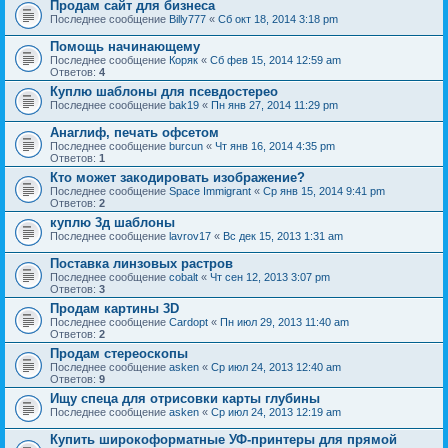
Продам сайт для бизнеса
Последнее сообщение
Billy777
«
Сб окт 18, 2014 3:18 pm
Помощь начинающему
Последнее сообщение
Коряк
«
Сб фев 15, 2014 12:59 am
Ответов:
4
Куплю шаблоны для псевдостерео
Последнее сообщение
bak19
«
Пн янв 27, 2014 11:29 pm
Анаглиф, печать офсетом
Последнее сообщение
burcun
«
Чт янв 16, 2014 4:35 pm
Ответов:
1
Кто может закодировать изображение?
Последнее сообщение
Space Immigrant
«
Ср янв 15, 2014 9:41 pm
Ответов:
2
куплю 3д шаблоны
Последнее сообщение
lavrov17
«
Вс дек 15, 2013 1:31 am
Поставка линзовых растров
Последнее сообщение
cobalt
«
Чт сен 12, 2013 3:07 pm
Ответов:
3
Продам картины 3D
Последнее сообщение
Cardopt
«
Пн июл 29, 2013 11:40 am
Ответов:
2
Продам стереоскопы
Последнее сообщение
asken
«
Ср июл 24, 2013 12:40 am
Ответов:
9
Ищу спеца для отрисовки карты глубины
Последнее сообщение
asken
«
Ср июл 24, 2013 12:19 am
Купить широкоформатные УФ-принтеры для прямой