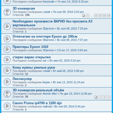
Последнее сообщение
fotostudio
«
Чт июл 14, 2016 9:18 pm
3D конверсия
Последнее сообщение
cobalt
«
Пн ноя 09, 2015 2:53 pm
Ответов:
196
1
...
11
12
13
14
Необходимо произвести ВАРИО без просвета А3
вертикальное
Последнее сообщение
3Dpromo
«
Вс ноя 08, 2015 7:29 pm
Ответов:
1
Отпечатаю на плоттере Epson до 100см
Последнее сообщение
3Dpromo
«
Вс ноя 08, 2015 7:07 pm
Принтеры Epson 1410
Последнее сообщение
3Dpromo
«
Сб окт 17, 2015 3:04 am
стерео варио открытки
Последнее сообщение
nar
«
Вт июн 02, 2015 5:02 pm
Кому нужны умелые руки
Последнее сообщение
cobalt
«
Вт май 05, 2015 3:08 pm
Ответов:
12
Лентикуляр
Последнее сообщение
Коряк
«
Вт янв 13, 2015 11:24 pm
Ответов:
2
3D конверсия-реальный объём
Последнее сообщение
Atomic Mist
«
Пн дек 15, 2014 12:06 pm
Ответов:
39
1
2
3
Canon Pixma ip4700 в 1200 dpi
Последнее сообщение
nailmail
«
Вс ноя 09, 2014 5:44 pm
Ответов:
2