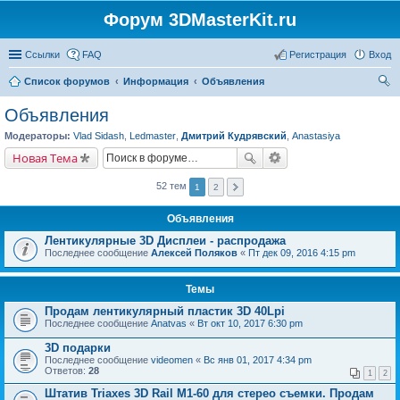
Форум 3DMasterKit.ru
Ссылки
FAQ
Регистрация
Вход
Список форумов
Информация
Объявления
ои
Объявления
ск
Модераторы:
Vlad Sidash
,
Ledmaster
,
Дмитрий Кудрявский
,
Anastasiya
Новая Тема
52 тем
1
2
Объявления
Лентикулярные 3D Дисплеи - распродажа
Последнее сообщение
Алексей Поляков
«
Пт дек 09, 2016 4:15 pm
Темы
Продам лентикулярный пластик 3D 40Lpi
Последнее сообщение
Anatvas
«
Вт окт 10, 2017 6:30 pm
3D подарки
Последнее сообщение
videomen
«
Вс янв 01, 2017 4:34 pm
Ответов:
28
1
2
Штатив Triaxes 3D Rail M1-60 для стерео съемки. Продам