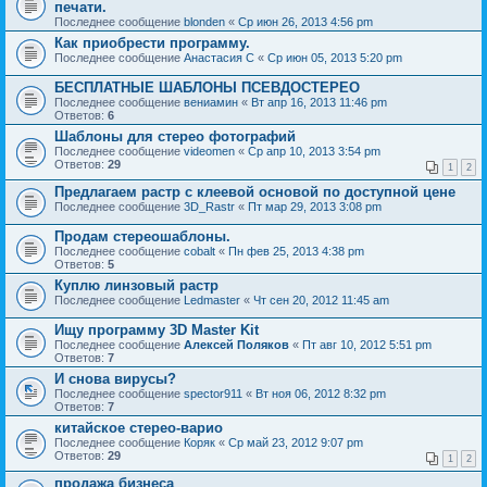
печати.
Последнее сообщение
blonden
«
Ср июн 26, 2013 4:56 pm
Как приобрести программу.
Последнее сообщение
Анастасия С
«
Ср июн 05, 2013 5:20 pm
БЕСПЛАТНЫЕ ШАБЛОНЫ ПСЕВДОСТЕРЕО
Последнее сообщение
вениамин
«
Вт апр 16, 2013 11:46 pm
Ответов:
6
Шаблоны для стерео фотографий
Последнее сообщение
videomen
«
Ср апр 10, 2013 3:54 pm
Ответов:
29
1
2
Предлагаем растр с клеевой основой по доступной цене
Последнее сообщение
3D_Rastr
«
Пт мар 29, 2013 3:08 pm
Продам стереошаблоны.
Последнее сообщение
cobalt
«
Пн фев 25, 2013 4:38 pm
Ответов:
5
Куплю линзовый растр
Последнее сообщение
Ledmaster
«
Чт сен 20, 2012 11:45 am
Ищу программу 3D Master Kit
Последнее сообщение
Алексей Поляков
«
Пт авг 10, 2012 5:51 pm
Ответов:
7
И снова вирусы?
Последнее сообщение
spector911
«
Вт ноя 06, 2012 8:32 pm
Ответов:
7
китайское стерео-варио
Последнее сообщение
Коряк
«
Ср май 23, 2012 9:07 pm
Ответов:
29
1
2
продажа бизнеса