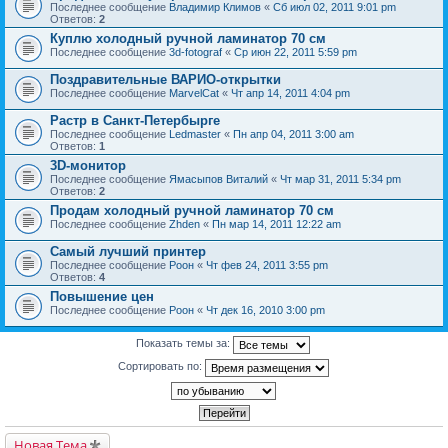
Последнее сообщение
Владимир Климов
«
Сб июл 02, 2011 9:01 pm
Ответов:
2
Куплю холодный ручной ламинатор 70 см
Последнее сообщение
3d-fotograf
«
Ср июн 22, 2011 5:59 pm
Поздравительные ВАРИО-открытки
Последнее сообщение
MarvelCat
«
Чт апр 14, 2011 4:04 pm
Растр в Санкт-Петербырге
Последнее сообщение
Ledmaster
«
Пн апр 04, 2011 3:00 am
Ответов:
1
3D-монитор
Последнее сообщение
Ямасыпов Виталий
«
Чт мар 31, 2011 5:34 pm
Ответов:
2
Продам холодный ручной ламинатор 70 см
Последнее сообщение
Zhden
«
Пн мар 14, 2011 12:22 am
Самый лучший принтер
Последнее сообщение
Pоон
«
Чт фев 24, 2011 3:55 pm
Ответов:
4
Повышение цен
Последнее сообщение
Pоон
«
Чт дек 16, 2010 3:00 pm
Показать темы за:
Сортировать по:
Новая Тема