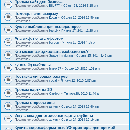
Продам сайт для бизнеса
Последнее сообщение
Billy777
«
Сб окт 18, 2014 3:18 pm
Помощь начинающему
Последнее сообщение
Коряк
«
Сб фев 15, 2014 12:59 am
Ответов:
4
Куплю шаблоны для псевдостерео
Последнее сообщение
bak19
«
Пн янв 27, 2014 11:29 pm
Анаглиф, печать офсетом
Последнее сообщение
burcun
«
Чт янв 16, 2014 4:35 pm
Ответов:
1
Кто может закодировать изображение?
Последнее сообщение
Space Immigrant
«
Ср янв 15, 2014 9:41 pm
Ответов:
2
куплю 3д шаблоны
Последнее сообщение
lavrov17
«
Вс дек 15, 2013 1:31 am
Поставка линзовых растров
Последнее сообщение
cobalt
«
Чт сен 12, 2013 3:07 pm
Ответов:
3
Продам картины 3D
Последнее сообщение
Cardopt
«
Пн июл 29, 2013 11:40 am
Ответов:
2
Продам стереоскопы
Последнее сообщение
asken
«
Ср июл 24, 2013 12:40 am
Ответов:
9
Ищу спеца для отрисовки карты глубины
Последнее сообщение
asken
«
Ср июл 24, 2013 12:19 am
Купить широкоформатные УФ-принтеры для прямой