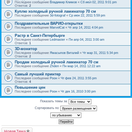
Последнее сообщение
Владимир Климов
«
Сб июл 02, 2011 9:01 pm
Ответов:
2
Куплю холодный ручной ламинатор 70 см
Последнее сообщение
3d-fotograf
«
Ср июн 22, 2011 5:59 pm
Поздравительные ВАРИО-открытки
Последнее сообщение
MarvelCat
«
Чт апр 14, 2011 4:04 pm
Растр в Санкт-Петербырге
Последнее сообщение
Ledmaster
«
Пн апр 04, 2011 3:00 am
Ответов:
1
3D-монитор
Последнее сообщение
Ямасыпов Виталий
«
Чт мар 31, 2011 5:34 pm
Ответов:
2
Продам холодный ручной ламинатор 70 см
Последнее сообщение
Zhden
«
Пн мар 14, 2011 12:22 am
Самый лучший принтер
Последнее сообщение
Pоон
«
Чт фев 24, 2011 3:55 pm
Ответов:
4
Повышение цен
Последнее сообщение
Pоон
«
Чт дек 16, 2010 3:00 pm
Показать темы за:
Сортировать по:
Новая Тема