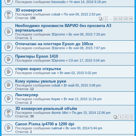
Последнее сообщение
fotostudio
«
Чт июл 14, 2016 9:18 pm
3D конверсия
Последнее сообщение
cobalt
«
Пн ноя 09, 2015 2:53 pm
Ответов:
196
1
...
11
12
13
14
Необходимо произвести ВАРИО без просвета А3
вертикальное
Последнее сообщение
3Dpromo
«
Вс ноя 08, 2015 7:29 pm
Ответов:
1
Отпечатаю на плоттере Epson до 100см
Последнее сообщение
3Dpromo
«
Вс ноя 08, 2015 7:07 pm
Принтеры Epson 1410
Последнее сообщение
3Dpromo
«
Сб окт 17, 2015 3:04 am
стерео варио открытки
Последнее сообщение
nar
«
Вт июн 02, 2015 5:02 pm
Кому нужны умелые руки
Последнее сообщение
cobalt
«
Вт май 05, 2015 3:08 pm
Ответов:
12
Лентикуляр
Последнее сообщение
Коряк
«
Вт янв 13, 2015 11:24 pm
Ответов:
2
3D конверсия-реальный объём
Последнее сообщение
Atomic Mist
«
Пн дек 15, 2014 12:06 pm
Ответов:
39
1
2
3
Canon Pixma ip4700 в 1200 dpi
Последнее сообщение
nailmail
«
Вс ноя 09, 2014 5:44 pm
Ответов:
2