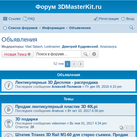
Форум 3DMasterKit.ru
Ссылки
FAQ
Регистрация
Вход
Список форумов
Информация
Объявления
ои
Объявления
ск
Модераторы:
Vlad Sidash
,
Ledmaster
,
Дмитрий Кудрявский
,
Anastasiya
Новая Тема
52 тем
1
2
Объявления
Лентикулярные 3D Дисплеи - распродажа
Последнее сообщение
Алексей Поляков
«
Пт дек 09, 2016 4:15 pm
Темы
Продам лентикулярный пластик 3D 40Lpi
Последнее сообщение
Anatvas
«
Вт окт 10, 2017 6:30 pm
3D подарки
Последнее сообщение
videomen
«
Вс янв 01, 2017 4:34 pm
Ответов:
28
1
2
Штатив Triaxes 3D Rail M1-60 для стерео съемки. Продам