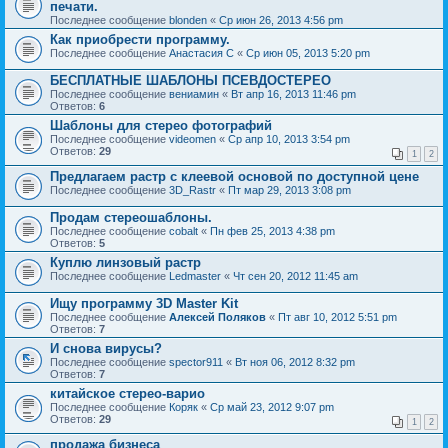
печати.
Последнее сообщение
blonden
«
Ср июн 26, 2013 4:56 pm
Как приобрести программу.
Последнее сообщение
Анастасия С
«
Ср июн 05, 2013 5:20 pm
БЕСПЛАТНЫЕ ШАБЛОНЫ ПСЕВДОСТЕРЕО
Последнее сообщение
вениамин
«
Вт апр 16, 2013 11:46 pm
Ответов:
6
Шаблоны для стерео фотографий
Последнее сообщение
videomen
«
Ср апр 10, 2013 3:54 pm
Ответов:
29
1
2
Предлагаем растр с клеевой основой по доступной цене
Последнее сообщение
3D_Rastr
«
Пт мар 29, 2013 3:08 pm
Продам стереошаблоны.
Последнее сообщение
cobalt
«
Пн фев 25, 2013 4:38 pm
Ответов:
5
Куплю линзовый растр
Последнее сообщение
Ledmaster
«
Чт сен 20, 2012 11:45 am
Ищу программу 3D Master Kit
Последнее сообщение
Алексей Поляков
«
Пт авг 10, 2012 5:51 pm
Ответов:
7
И снова вирусы?
Последнее сообщение
spector911
«
Вт ноя 06, 2012 8:32 pm
Ответов:
7
китайское стерео-варио
Последнее сообщение
Коряк
«
Ср май 23, 2012 9:07 pm
Ответов:
29
1
2
продажа бизнеса