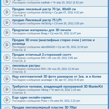
Последнее сообщение
sadhak
«
Чт апр 19, 2012 11:52 pm
Продаю линзовый растр 70 lpi, 80х60 см
Последнее сообщение
mir3d.kg
«
Ср дек 07, 2011 4:22 pm
Ответов:
2
продаю Линзовый растр 75 LPI
Последнее сообщение
mir3d.kg
«
Сб ноя 26, 2011 2:55 pm
Предлагаю материалы для 3D печати
Последнее сообщение
Влад
«
Ср ноя 02, 2011 11:07 pm
Продам 3D очки (анаглифные стерео очки ) оптом и
розница
Последнее сообщение
alex084418
«
Ср окт 05, 2011 11:54 pm
Ответов:
2
Продам отличный 2-сторонний скотч
Последнее сообщение
RIX
«
Вт сен 20, 2011 3:05 am
Ответов:
2
линзовые растры
Последнее сообщение
RIX
«
Вт сен 20, 2011 12:34 am
Ответов:
3
Ищу изготовителей 3D фото рахмером от 1кв. м и более
Последнее сообщение
avantage
«
Вс авг 07, 2011 8:43 pm
Требуется человек, владеющий программой 3D MasterKit
Последнее сообщение
Viking
«
Чт июл 14, 2011 1:15 am
Ответов:
1
Еще один онлайн-сервис
Последнее сообщение
Pоон
«
Пн июл 04, 2011 2:22 pm
Продам лентикулярный пластик 3D 70lpi