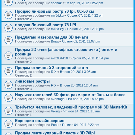
Последнее сообщение
sadhak
«
Чт апр 19, 2012 11:52 pm
Продаю линзовый растр 70 lpi, 80х60 см
Последнее сообщение
mir3d.kg
«
Ср дек 07, 2011 4:22 pm
Ответов:
2
продаю Линзовый растр 75 LPI
Последнее сообщение
mir3d.kg
«
Сб ноя 26, 2011 2:55 pm
Предлагаю материалы для 3D печати
Последнее сообщение
Влад
«
Ср ноя 02, 2011 11:07 pm
Продам 3D очки (анаглифные стерео очки ) оптом и
розница
Последнее сообщение
alex084418
«
Ср окт 05, 2011 11:54 pm
Ответов:
2
Продам отличный 2-сторонний скотч
Последнее сообщение
RIX
«
Вт сен 20, 2011 3:05 am
Ответов:
2
линзовые растры
Последнее сообщение
RIX
«
Вт сен 20, 2011 12:34 am
Ответов:
3
Ищу изготовителей 3D фото рахмером от 1кв. м и более
Последнее сообщение
avantage
«
Вс авг 07, 2011 8:43 pm
Требуется человек, владеющий программой 3D MasterKit
Последнее сообщение
Viking
«
Чт июл 14, 2011 1:15 am
Ответов:
1
Еще один онлайн-сервис
Последнее сообщение
Pоон
«
Пн июл 04, 2011 2:22 pm
Продам лентикулярный пластик 3D 70lpi