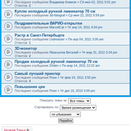
Последнее сообщение
Владимир Климов
«
Сб июл 02, 2011 9:01 pm
Ответов:
2
Куплю холодный ручной ламинатор 70 см
Последнее сообщение
3d-fotograf
«
Ср июн 22, 2011 5:59 pm
Поздравительные ВАРИО-открытки
Последнее сообщение
MarvelCat
«
Чт апр 14, 2011 4:04 pm
Растр в Санкт-Петербырге
Последнее сообщение
Ledmaster
«
Пн апр 04, 2011 3:00 am
Ответов:
1
3D-монитор
Последнее сообщение
Ямасыпов Виталий
«
Чт мар 31, 2011 5:34 pm
Ответов:
2
Продам холодный ручной ламинатор 70 см
Последнее сообщение
Zhden
«
Пн мар 14, 2011 12:22 am
Самый лучший принтер
Последнее сообщение
Pоон
«
Чт фев 24, 2011 3:55 pm
Ответов:
4
Повышение цен
Последнее сообщение
Pоон
«
Чт дек 16, 2010 3:00 pm
Показать темы за:
Сортировать по:
Новая Тема