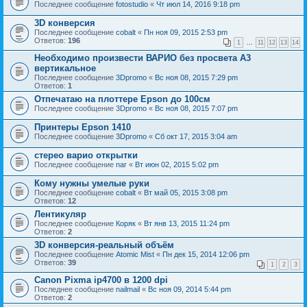
Последнее сообщение
fotostudio
«
Чт июл 14, 2016 9:18 pm
3D конверсия
Последнее сообщение
cobalt
«
Пн ноя 09, 2015 2:53 pm
Ответов:
196
1
...
11
12
13
14
Необходимо произвести ВАРИО без просвета А3
вертикальное
Последнее сообщение
3Dpromo
«
Вс ноя 08, 2015 7:29 pm
Ответов:
1
Отпечатаю на плоттере Epson до 100см
Последнее сообщение
3Dpromo
«
Вс ноя 08, 2015 7:07 pm
Принтеры Epson 1410
Последнее сообщение
3Dpromo
«
Сб окт 17, 2015 3:04 am
стерео варио открытки
Последнее сообщение
nar
«
Вт июн 02, 2015 5:02 pm
Кому нужны умелые руки
Последнее сообщение
cobalt
«
Вт май 05, 2015 3:08 pm
Ответов:
12
Лентикуляр
Последнее сообщение
Коряк
«
Вт янв 13, 2015 11:24 pm
Ответов:
2
3D конверсия-реальный объём
Последнее сообщение
Atomic Mist
«
Пн дек 15, 2014 12:06 pm
Ответов:
39
1
2
3
Canon Pixma ip4700 в 1200 dpi
Последнее сообщение
nailmail
«
Вс ноя 09, 2014 5:44 pm
Ответов:
2