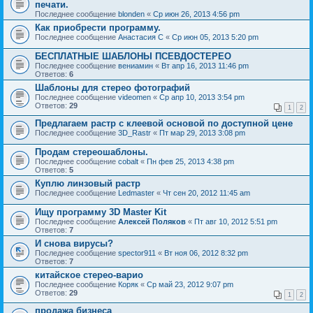
печати.
Последнее сообщение
blonden
«
Ср июн 26, 2013 4:56 pm
Как приобрести программу.
Последнее сообщение
Анастасия С
«
Ср июн 05, 2013 5:20 pm
БЕСПЛАТНЫЕ ШАБЛОНЫ ПСЕВДОСТЕРЕО
Последнее сообщение
вениамин
«
Вт апр 16, 2013 11:46 pm
Ответов:
6
Шаблоны для стерео фотографий
Последнее сообщение
videomen
«
Ср апр 10, 2013 3:54 pm
Ответов:
29
1
2
Предлагаем растр с клеевой основой по доступной цене
Последнее сообщение
3D_Rastr
«
Пт мар 29, 2013 3:08 pm
Продам стереошаблоны.
Последнее сообщение
cobalt
«
Пн фев 25, 2013 4:38 pm
Ответов:
5
Куплю линзовый растр
Последнее сообщение
Ledmaster
«
Чт сен 20, 2012 11:45 am
Ищу программу 3D Master Kit
Последнее сообщение
Алексей Поляков
«
Пт авг 10, 2012 5:51 pm
Ответов:
7
И снова вирусы?
Последнее сообщение
spector911
«
Вт ноя 06, 2012 8:32 pm
Ответов:
7
китайское стерео-варио
Последнее сообщение
Коряк
«
Ср май 23, 2012 9:07 pm
Ответов:
29
1
2
продажа бизнеса