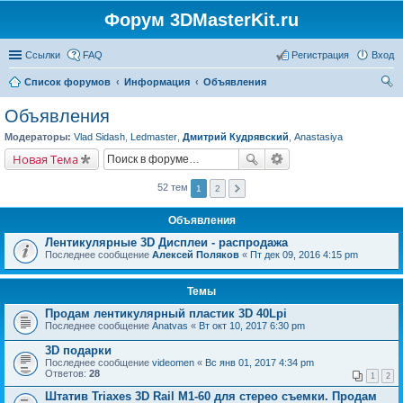
Форум 3DMasterKit.ru
Ссылки
FAQ
Регистрация
Вход
Список форумов
Информация
Объявления
ои
Объявления
ск
Модераторы:
Vlad Sidash
,
Ledmaster
,
Дмитрий Кудрявский
,
Anastasiya
Новая Тема
52 тем
1
2
Объявления
Лентикулярные 3D Дисплеи - распродажа
Последнее сообщение
Алексей Поляков
«
Пт дек 09, 2016 4:15 pm
Темы
Продам лентикулярный пластик 3D 40Lpi
Последнее сообщение
Anatvas
«
Вт окт 10, 2017 6:30 pm
3D подарки
Последнее сообщение
videomen
«
Вс янв 01, 2017 4:34 pm
Ответов:
28
1
2
Штатив Triaxes 3D Rail M1-60 для стерео съемки. Продам