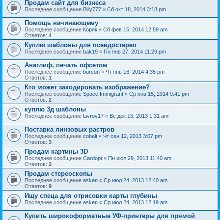
Продам сайт для бизнеса
Последнее сообщение
Billy777
«
Сб окт 18, 2014 3:18 pm
Помощь начинающему
Последнее сообщение
Коряк
«
Сб фев 15, 2014 12:59 am
Ответов:
4
Куплю шаблоны для псевдостерео
Последнее сообщение
bak19
«
Пн янв 27, 2014 11:29 pm
Анаглиф, печать офсетом
Последнее сообщение
burcun
«
Чт янв 16, 2014 4:35 pm
Ответов:
1
Кто может закодировать изображение?
Последнее сообщение
Space Immigrant
«
Ср янв 15, 2014 9:41 pm
Ответов:
2
куплю 3д шаблоны
Последнее сообщение
lavrov17
«
Вс дек 15, 2013 1:31 am
Поставка линзовых растров
Последнее сообщение
cobalt
«
Чт сен 12, 2013 3:07 pm
Ответов:
3
Продам картины 3D
Последнее сообщение
Cardopt
«
Пн июл 29, 2013 11:40 am
Ответов:
2
Продам стереоскопы
Последнее сообщение
asken
«
Ср июл 24, 2013 12:40 am
Ответов:
9
Ищу спеца для отрисовки карты глубины
Последнее сообщение
asken
«
Ср июл 24, 2013 12:19 am
Купить широкоформатные УФ-принтеры для прямой