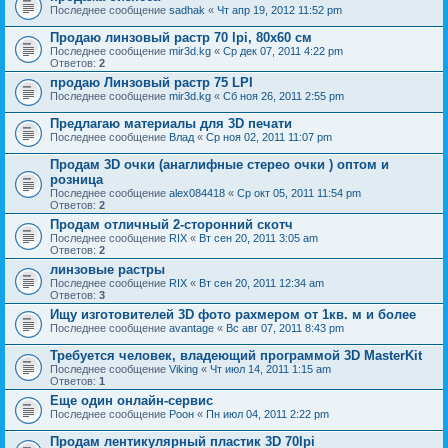
Последнее сообщение
sadhak
«
Чт апр 19, 2012 11:52 pm
Продаю линзовый растр 70 lpi, 80х60 см
Последнее сообщение
mir3d.kg
«
Ср дек 07, 2011 4:22 pm
Ответов:
2
продаю Линзовый растр 75 LPI
Последнее сообщение
mir3d.kg
«
Сб ноя 26, 2011 2:55 pm
Предлагаю материалы для 3D печати
Последнее сообщение
Влад
«
Ср ноя 02, 2011 11:07 pm
Продам 3D очки (анаглифные стерео очки ) оптом и
розница
Последнее сообщение
alex084418
«
Ср окт 05, 2011 11:54 pm
Ответов:
2
Продам отличный 2-сторонний скотч
Последнее сообщение
RIX
«
Вт сен 20, 2011 3:05 am
Ответов:
2
линзовые растры
Последнее сообщение
RIX
«
Вт сен 20, 2011 12:34 am
Ответов:
3
Ищу изготовителей 3D фото рахмером от 1кв. м и более
Последнее сообщение
avantage
«
Вс авг 07, 2011 8:43 pm
Требуется человек, владеющий программой 3D MasterKit
Последнее сообщение
Viking
«
Чт июл 14, 2011 1:15 am
Ответов:
1
Еще один онлайн-сервис
Последнее сообщение
Pоон
«
Пн июл 04, 2011 2:22 pm
Продам лентикулярный пластик 3D 70lpi