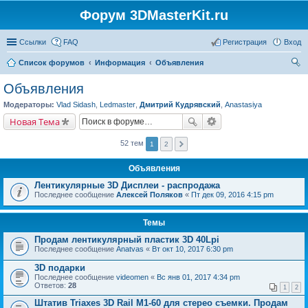
Форум 3DMasterKit.ru
Ссылки
FAQ
Регистрация
Вход
Список форумов
Информация
Объявления
ои
Объявления
ск
Модераторы:
Vlad Sidash
,
Ledmaster
,
Дмитрий Кудрявский
,
Anastasiya
Новая Тема
52 тем
1
2
Объявления
Лентикулярные 3D Дисплеи - распродажа
Последнее сообщение
Алексей Поляков
«
Пт дек 09, 2016 4:15 pm
Темы
Продам лентикулярный пластик 3D 40Lpi
Последнее сообщение
Anatvas
«
Вт окт 10, 2017 6:30 pm
3D подарки
Последнее сообщение
videomen
«
Вс янв 01, 2017 4:34 pm
Ответов:
28
1
2
Штатив Triaxes 3D Rail M1-60 для стерео съемки. Продам