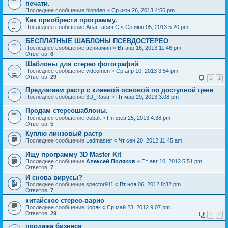
печати.
Последнее сообщение
blonden
«
Ср июн 26, 2013 4:56 pm
Как приобрести программу.
Последнее сообщение
Анастасия С
«
Ср июн 05, 2013 5:20 pm
БЕСПЛАТНЫЕ ШАБЛОНЫ ПСЕВДОСТЕРЕО
Последнее сообщение
вениамин
«
Вт апр 16, 2013 11:46 pm
Ответов:
6
Шаблоны для стерео фотографий
Последнее сообщение
videomen
«
Ср апр 10, 2013 3:54 pm
Ответов:
29
1
2
Предлагаем растр с клеевой основой по доступной цене
Последнее сообщение
3D_Rastr
«
Пт мар 29, 2013 3:08 pm
Продам стереошаблоны.
Последнее сообщение
cobalt
«
Пн фев 25, 2013 4:38 pm
Ответов:
5
Куплю линзовый растр
Последнее сообщение
Ledmaster
«
Чт сен 20, 2012 11:45 am
Ищу программу 3D Master Kit
Последнее сообщение
Алексей Поляков
«
Пт авг 10, 2012 5:51 pm
Ответов:
7
И снова вирусы?
Последнее сообщение
spector911
«
Вт ноя 06, 2012 8:32 pm
Ответов:
7
китайское стерео-варио
Последнее сообщение
Коряк
«
Ср май 23, 2012 9:07 pm
Ответов:
29
1
2
продажа бизнеса