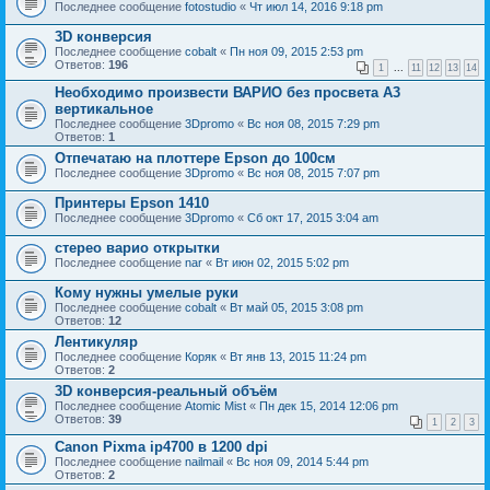
Последнее сообщение
fotostudio
«
Чт июл 14, 2016 9:18 pm
3D конверсия
Последнее сообщение
cobalt
«
Пн ноя 09, 2015 2:53 pm
Ответов:
196
1
...
11
12
13
14
Необходимо произвести ВАРИО без просвета А3
вертикальное
Последнее сообщение
3Dpromo
«
Вс ноя 08, 2015 7:29 pm
Ответов:
1
Отпечатаю на плоттере Epson до 100см
Последнее сообщение
3Dpromo
«
Вс ноя 08, 2015 7:07 pm
Принтеры Epson 1410
Последнее сообщение
3Dpromo
«
Сб окт 17, 2015 3:04 am
стерео варио открытки
Последнее сообщение
nar
«
Вт июн 02, 2015 5:02 pm
Кому нужны умелые руки
Последнее сообщение
cobalt
«
Вт май 05, 2015 3:08 pm
Ответов:
12
Лентикуляр
Последнее сообщение
Коряк
«
Вт янв 13, 2015 11:24 pm
Ответов:
2
3D конверсия-реальный объём
Последнее сообщение
Atomic Mist
«
Пн дек 15, 2014 12:06 pm
Ответов:
39
1
2
3
Canon Pixma ip4700 в 1200 dpi
Последнее сообщение
nailmail
«
Вс ноя 09, 2014 5:44 pm
Ответов:
2