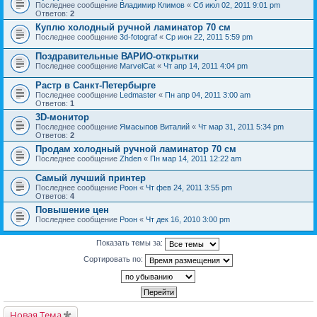
Последнее сообщение
Владимир Климов
«
Сб июл 02, 2011 9:01 pm
Ответов:
2
Куплю холодный ручной ламинатор 70 см
Последнее сообщение
3d-fotograf
«
Ср июн 22, 2011 5:59 pm
Поздравительные ВАРИО-открытки
Последнее сообщение
MarvelCat
«
Чт апр 14, 2011 4:04 pm
Растр в Санкт-Петербырге
Последнее сообщение
Ledmaster
«
Пн апр 04, 2011 3:00 am
Ответов:
1
3D-монитор
Последнее сообщение
Ямасыпов Виталий
«
Чт мар 31, 2011 5:34 pm
Ответов:
2
Продам холодный ручной ламинатор 70 см
Последнее сообщение
Zhden
«
Пн мар 14, 2011 12:22 am
Самый лучший принтер
Последнее сообщение
Pоон
«
Чт фев 24, 2011 3:55 pm
Ответов:
4
Повышение цен
Последнее сообщение
Pоон
«
Чт дек 16, 2010 3:00 pm
Показать темы за:
Сортировать по:
Новая Тема