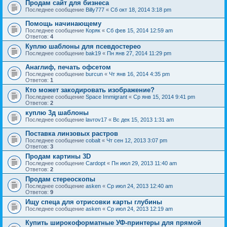
Продам сайт для бизнеса
Последнее сообщение
Billy777
«
Сб окт 18, 2014 3:18 pm
Помощь начинающему
Последнее сообщение
Коряк
«
Сб фев 15, 2014 12:59 am
Ответов:
4
Куплю шаблоны для псевдостерео
Последнее сообщение
bak19
«
Пн янв 27, 2014 11:29 pm
Анаглиф, печать офсетом
Последнее сообщение
burcun
«
Чт янв 16, 2014 4:35 pm
Ответов:
1
Кто может закодировать изображение?
Последнее сообщение
Space Immigrant
«
Ср янв 15, 2014 9:41 pm
Ответов:
2
куплю 3д шаблоны
Последнее сообщение
lavrov17
«
Вс дек 15, 2013 1:31 am
Поставка линзовых растров
Последнее сообщение
cobalt
«
Чт сен 12, 2013 3:07 pm
Ответов:
3
Продам картины 3D
Последнее сообщение
Cardopt
«
Пн июл 29, 2013 11:40 am
Ответов:
2
Продам стереоскопы
Последнее сообщение
asken
«
Ср июл 24, 2013 12:40 am
Ответов:
9
Ищу спеца для отрисовки карты глубины
Последнее сообщение
asken
«
Ср июл 24, 2013 12:19 am
Купить широкоформатные УФ-принтеры для прямой