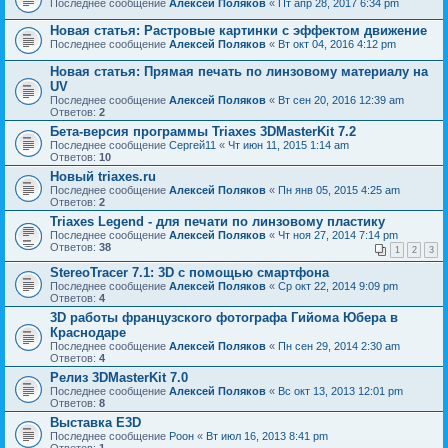
Последнее сообщение
Алексей Поляков
«
Пт апр 28, 2017 6:34 pm
Новая статья: Растровые картинки с эффектом движение
Последнее сообщение
Алексей Поляков
«
Вт окт 04, 2016 4:12 pm
Новая статья: Прямая печать по линзовому материалу на
UV
Последнее сообщение
Алексей Поляков
«
Вт сен 20, 2016 12:39 am
Ответов:
2
Бета-версия программы Triaxes 3DMasterKit 7.2
Последнее сообщение
Сергей11
«
Чт июн 11, 2015 1:14 am
Ответов:
10
Новый triaxes.ru
Последнее сообщение
Алексей Поляков
«
Пн янв 05, 2015 4:25 am
Ответов:
2
Triaxes Legend - для печати по линзовому пластику
Последнее сообщение
Алексей Поляков
«
Чт ноя 27, 2014 7:14 pm
Ответов:
38
1
2
3
StereoTracer 7.1: 3D с помощью смартфона
Последнее сообщение
Алексей Поляков
«
Ср окт 22, 2014 9:09 pm
Ответов:
4
3D работы французского фотографа Гийома Юбера в
Краснодаре
Последнее сообщение
Алексей Поляков
«
Пн сен 29, 2014 2:30 am
Ответов:
4
Релиз 3DMasterKit 7.0
Последнее сообщение
Алексей Поляков
«
Вс окт 13, 2013 12:01 pm
Ответов:
8
Выставка Е3D
Последнее сообщение
Pоон
«
Вт июл 16, 2013 8:41 pm
Ответов:
1