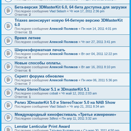
Бета-версия 3DMasterKit 6.0, 64 бита доступна для загрузки
Последнее сообщение
Vlad Sidash
«
Чт ноя 17, 2011 2:36 pm
Ответов:
2
Triaxes анонсирует новую 64-битную версию 3DMasterKit
6.0
Последнее сообщение
Алексей Поляков
«
Пн ноя 14, 2011 4:01 pm
Ответов:
11
Время летнее
Последнее сообщение
Алексей Поляков
«
Чт окт 27, 2011 3:41 pm
Широкоформатная печать
Последнее сообщение
Алексей Поляков
«
Вт окт 04, 2011 12:22 pm
Ответов:
4
Новые способы оплаты.
Последнее сообщение
Алексей Поляков
«
Вт авг 16, 2011 8:10 pm
Ответов:
6
Скрипт форума обновлен
Последнее сообщение
Алексей Поляков
«
Пн июн 06, 2011 5:36 pm
Ответов:
7
Релиз StereoTracer 5.1 и 3DmasterKit 5.1
Последнее сообщение
cobalt
«
Чт май 12, 2011 2:03 am
Ответов:
1
Релиз 3DmasterKit 5.0 и StereoTracer 5.0 на NAB Show
Последнее сообщение
Vlad Sidash
«
Чт апр 21, 2011 8:34 am
Международный кинофестиваль «Третье измерение»
Последнее сообщение
3dfest
«
Пн апр 11, 2011 3:32 am
Lenstar Lenticular Print Award
Последнее сообщение
Татьяна Кудрявская
«
Ср мар 30, 2011 4:50 pm