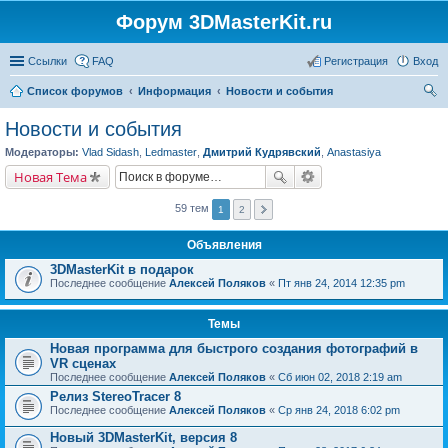
Форум 3DMasterKit.ru
Ссылки
FAQ
Регистрация
Вход
Список форумов
Информация
Новости и события
ои
Новости и события
ск
Модераторы:
Vlad Sidash
,
Ledmaster
,
Дмитрий Кудрявский
,
Anastasiya
Новая Тема
59 тем
1
2
Объявления
3DMasterKit в подарок
Последнее сообщение
Алексей Поляков
«
Пт янв 24, 2014 12:35 pm
Темы
Новая программа для быстрого создания фотографий в
VR сценах
Последнее сообщение
Алексей Поляков
«
Сб июн 02, 2018 2:19 am
Релиз StereoTracer 8
Последнее сообщение
Алексей Поляков
«
Ср янв 24, 2018 6:02 pm
Новый 3DMasterKit, версия 8