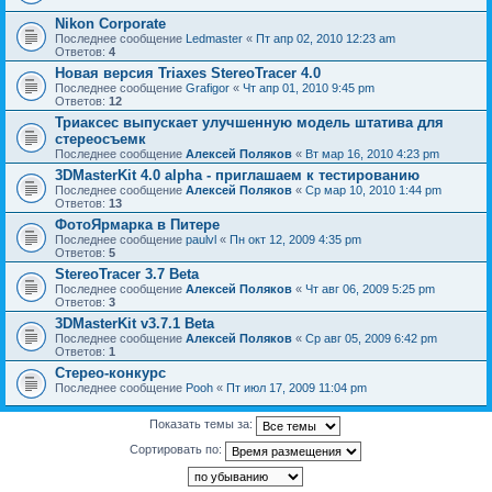
Nikon Corporate
Последнее сообщение
Ledmaster
«
Пт апр 02, 2010 12:23 am
Ответов:
4
Новая версия Triaxes StereoTracer 4.0
Последнее сообщение
Grafigor
«
Чт апр 01, 2010 9:45 pm
Ответов:
12
Триаксес выпускает улучшенную модель штатива для
стереосъемк
Последнее сообщение
Алексей Поляков
«
Вт мар 16, 2010 4:23 pm
3DMasterKit 4.0 alpha - приглашаем к тестированию
Последнее сообщение
Алексей Поляков
«
Ср мар 10, 2010 1:44 pm
Ответов:
13
ФотоЯрмарка в Питере
Последнее сообщение
paulvl
«
Пн окт 12, 2009 4:35 pm
Ответов:
5
StereoTracer 3.7 Beta
Последнее сообщение
Алексей Поляков
«
Чт авг 06, 2009 5:25 pm
Ответов:
3
3DMasterKit v3.7.1 Beta
Последнее сообщение
Алексей Поляков
«
Ср авг 05, 2009 6:42 pm
Ответов:
1
Стерео-конкурс
Последнее сообщение
Pooh
«
Пт июл 17, 2009 11:04 pm
Показать темы за:
Сортировать по: