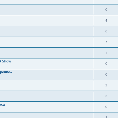
0
4
6
7
1
AB Show
0
рение»
0
2
3
уса
0
2