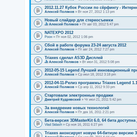
2012.11.27 Кубок России по сёрфингу - Интер
Алексей Поляков
» Вт ноя 27, 2012 1:13 pm
Новый слайдер для стереосъемки
Алексей Поляков
» Пт авг 03, 2012 5:47 pm
Д
а
NATEXPO 2012
н
Pоон
» Пт ноя 02, 2012 1:06 pm
н
а
Сбой в работе форума 23-24 августа 2012
я
Алексей Поляков
т
» Пт авг 24, 2012 7:27 pm
е
м
Triaxes сделал AS3D Дисплей
а
Алексей Поляков
» Вт июл 31, 2012 5:08 pm
с
Д
о
а
2012-05-15 Legend Лучший инновационный пр
д
н
Алексей Поляков
» Ср июл 18, 2012 3:18 pm
е
н
р
а
2012-04-11-Релиз программы Triaxes Legend 1.1
ж
я
и
Алексей Поляков
т
» Ср апр 11, 2012 9:33 pm
т
е
о
м
Стартовали электронные продажи
п
а
Дмитрий Кудрявский
» Чт июл 21, 2011 5:42 pm
р
с
о
о
За внедрение новых технологий
с
д
.
Алексей Поляков
» Пт дек 16, 2011 2:21 pm
е
р
Бета-версия 3DMasterKit 6.0, 64 бита доступна
ж
и
Vlad Sidash
» Ср ноя 16, 2011 6:27 pm
т
о
Triaxes анонсирует новую 64-битную версию 3D
п