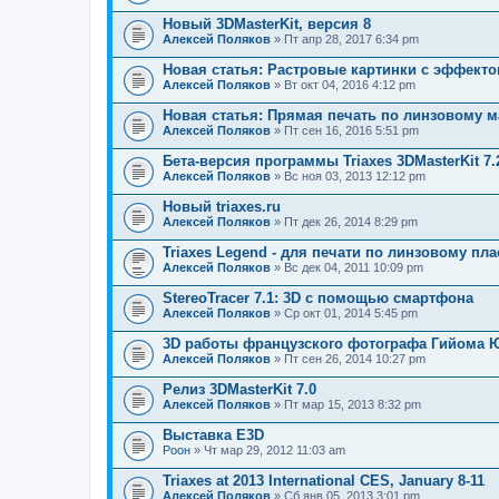
Новый 3DMasterKit, версия 8
Алексей Поляков
» Пт апр 28, 2017 6:34 pm
Новая статья: Растровые картинки с эффект
Алексей Поляков
» Вт окт 04, 2016 4:12 pm
Новая статья: Прямая печать по линзовому м
Алексей Поляков
» Пт сен 16, 2016 5:51 pm
Бета-версия программы Triaxes 3DMasterKit 7.
Алексей Поляков
» Вс ноя 03, 2013 12:12 pm
Новый triaxes.ru
Алексей Поляков
» Пт дек 26, 2014 8:29 pm
Triaxes Legend - для печати по линзовому пла
Алексей Поляков
» Вс дек 04, 2011 10:09 pm
StereoTracer 7.1: 3D с помощью смартфона
Алексей Поляков
» Ср окт 01, 2014 5:45 pm
3D работы французского фотографа Гийома 
Алексей Поляков
» Пт сен 26, 2014 10:27 pm
Релиз 3DMasterKit 7.0
Алексей Поляков
» Пт мар 15, 2013 8:32 pm
Выставка Е3D
Pоон
» Чт мар 29, 2012 11:03 am
Triaxes at 2013 International CES, January 8-11
Алексей Поляков
» Сб янв 05, 2013 3:01 pm