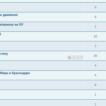
0
ом движение
0
атериалу на UV
2
2
10
2
стику
38
1
2
3
4
Юбера в Краснодаре
4
8
1
1