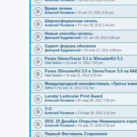
Алексей Поляков
» Ср ноя 09, 2011 6:44 pm
р
о
Время летнее
с
.
Алексей Поляков
» Чт окт 27, 2011 3:41 pm
Широкоформатная печать
Алексей Поляков
» Пт сен 30, 2011 1:50 am
Новые способы оплаты.
Дмитрий Кудрявский
» Вт авг 09, 2011 6:06 pm
Скрипт форума обновлен
Дмитрий Кудрявский
» Пн янв 17, 2011 4:58 pm
Релиз StereoTracer 5.1 и 3DmasterKit 5.1
Vlad Sidash
» Ср май 11, 2011 7:53 pm
Релиз 3DmasterKit 5.0 и StereoTracer 5.0 на N
Vlad Sidash
» Чт апр 21, 2011 8:34 am
Международный кинофестиваль «Третье изме
3dfest
» Пн апр 11, 2011 3:32 am
Lenstar Lenticular Print Award
Алексей Поляков
» Вт мар 29, 2011 7:06 pm
7+3
Алексей Поляков
» Сб мар 26, 2011 5:16 pm
2010, 25 Декабря Открытие Инженерного корп
Алексей Поляков
» Пн дек 27, 2010 2:32 pm
Первый Фестиваль Стереокино