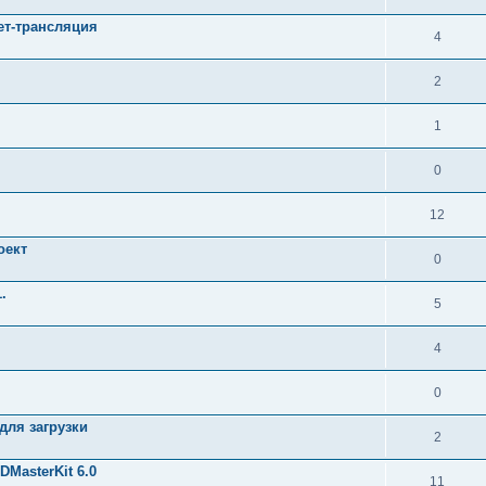
нет-трансляция
4
2
1
0
12
оект
0
.
5
4
0
 для загрузки
2
MasterKit 6.0
11