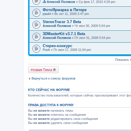
Алексей Поляков
» Ср фев 17, 2010 4:29 pm
Д
а
ФотоЯрмарка в Питере
н
paulvl
» Вс окт 11, 2009 2:47 pm
н
а
StereoTracer 3.7 Beta
я
Алексей Поляков
т
» Чт июл 30, 2009 5:04 pm
е
м
3DMasterKit v3.7.1 Beta
а
Алексей Поляков
» Пт июл 31, 2009 5:54 pm
с
о
Стерео-конкурс
д
Pooh
» Пт июл 17, 2009 11:04 pm
е
р
ж
Показать 
и
т
о
Новая Тема
п
р
Вернуться к списку форумов
о
с
.
КТО СЕЙЧАС НА ФОРУМЕ
Количество пользователей, которые сейчас просматривают этот фор
ПРАВА ДОСТУПА К ФОРУМУ
Вы
не можете
начинать темы
Вы
не можете
отвечать на сообщения
Вы
не можете
редактировать свои сообщения
Вы
не можете
удалять свои сообщения