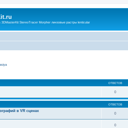
t.ru
3DMasterKit StereoTracer Morpher линзовые растры lenticular
asiya
ОТВЕТОВ
0
ОТВЕТОВ
ографий в VR сценах
0
0