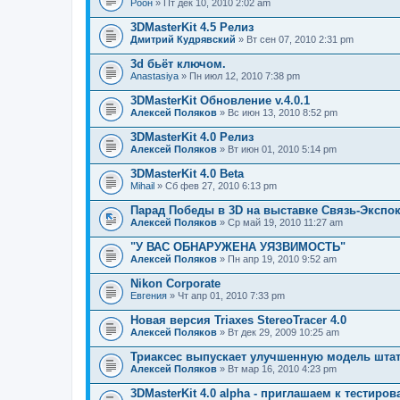
Pоон
» Пт дек 10, 2010 2:02 am
3DMasterKit 4.5 Релиз
Дмитрий Кудрявский
» Вт сен 07, 2010 2:31 pm
3d бьёт ключом.
Anastasiya
» Пн июл 12, 2010 7:38 pm
3DMasterKit Обновление v.4.0.1
Алексей Поляков
» Вс июн 13, 2010 8:52 pm
3DMasterKit 4.0 Релиз
Алексей Поляков
» Вт июн 01, 2010 5:14 pm
3DMasterKit 4.0 Beta
Mihail
» Сб фев 27, 2010 6:13 pm
Парад Победы в 3D на выставке Связь-Экспо
Алексей Поляков
» Ср май 19, 2010 11:27 am
"У ВАС ОБНАРУЖЕНА УЯЗВИМОСТЬ"
Алексей Поляков
» Пн апр 19, 2010 9:52 am
Nikon Corporate
Евгения
» Чт апр 01, 2010 7:33 pm
Новая версия Triaxes StereoTracer 4.0
Алексей Поляков
» Вт дек 29, 2009 10:25 am
Триаксес выпускает улучшенную модель штат
Алексей Поляков
» Вт мар 16, 2010 4:23 pm
3DMasterKit 4.0 alpha - приглашаем к тестиро