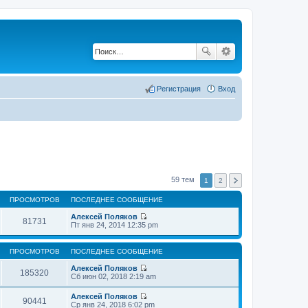
Регистрация
Вход
59 тем
1
2
ПРОСМОТРОВ
ПОСЛЕДНЕЕ СООБЩЕНИЕ
Алексей Поляков
81731
П
Пт янв 24, 2014 12:35 pm
е
р
е
ПРОСМОТРОВ
ПОСЛЕДНЕЕ СООБЩЕНИЕ
й
т
Алексей Поляков
185320
и
П
Сб июн 02, 2018 2:19 am
к
е
п
р
Алексей Поляков
о
е
90441
П
Ср янв 24, 2018 6:02 pm
с