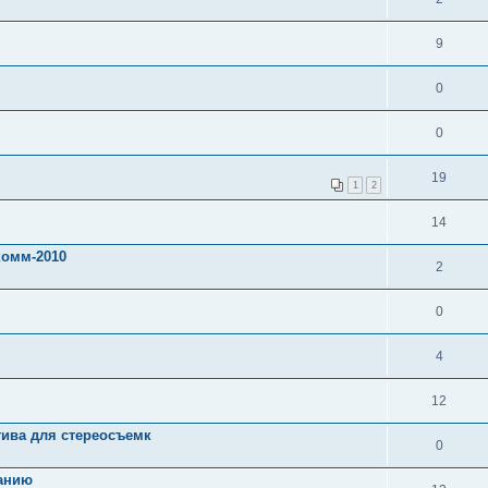
9
0
0
19
1
2
14
комм-2010
2
0
4
12
ива для стереосъемк
0
ванию