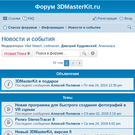
Форум 3DMasterKit.ru
Ссылки
FAQ
Регистрация
Вход
Список форумов
Информация
Новости и события
ои
Новости и события
ск
Модераторы:
Vlad Sidash
,
Ledmaster
,
Дмитрий Кудрявский
,
Anastasiya
Новая Тема
59 тем
1
2
Объявления
3DMasterKit в подарок
Последнее сообщение
Алексей Поляков
«
Пт янв 24, 2014 12:35 pm
Темы
Новая программа для быстрого создания фотографий в
VR сценах
Последнее сообщение
Алексей Поляков
«
Сб июн 02, 2018 2:19 am
Релиз StereoTracer 8
Последнее сообщение
Алексей Поляков
«
Ср янв 24, 2018 6:02 pm
Новый 3DMasterKit, версия 8