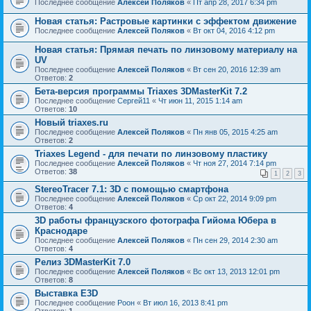
Последнее сообщение
Алексей Поляков
«
Пт апр 28, 2017 6:34 pm
Новая статья: Растровые картинки с эффектом движение
Последнее сообщение
Алексей Поляков
«
Вт окт 04, 2016 4:12 pm
Новая статья: Прямая печать по линзовому материалу на
UV
Последнее сообщение
Алексей Поляков
«
Вт сен 20, 2016 12:39 am
Ответов:
2
Бета-версия программы Triaxes 3DMasterKit 7.2
Последнее сообщение
Сергей11
«
Чт июн 11, 2015 1:14 am
Ответов:
10
Новый triaxes.ru
Последнее сообщение
Алексей Поляков
«
Пн янв 05, 2015 4:25 am
Ответов:
2
Triaxes Legend - для печати по линзовому пластику
Последнее сообщение
Алексей Поляков
«
Чт ноя 27, 2014 7:14 pm
Ответов:
38
1
2
3
StereoTracer 7.1: 3D с помощью смартфона
Последнее сообщение
Алексей Поляков
«
Ср окт 22, 2014 9:09 pm
Ответов:
4
3D работы французского фотографа Гийома Юбера в
Краснодаре
Последнее сообщение
Алексей Поляков
«
Пн сен 29, 2014 2:30 am
Ответов:
4
Релиз 3DMasterKit 7.0
Последнее сообщение
Алексей Поляков
«
Вс окт 13, 2013 12:01 pm
Ответов:
8
Выставка Е3D
Последнее сообщение
Pоон
«
Вт июл 16, 2013 8:41 pm
Ответов:
1