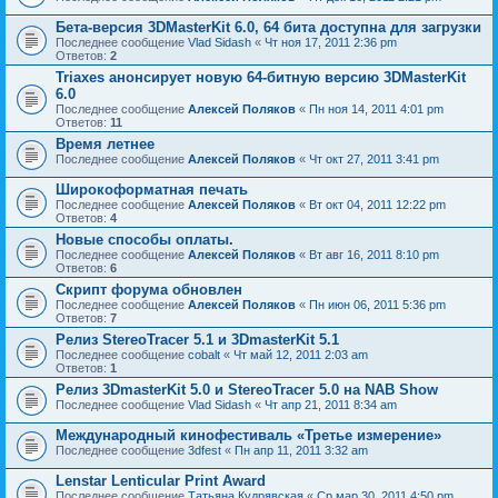
Бета-версия 3DMasterKit 6.0, 64 бита доступна для загрузки
Последнее сообщение
Vlad Sidash
«
Чт ноя 17, 2011 2:36 pm
Ответов:
2
Triaxes анонсирует новую 64-битную версию 3DMasterKit
6.0
Последнее сообщение
Алексей Поляков
«
Пн ноя 14, 2011 4:01 pm
Ответов:
11
Время летнее
Последнее сообщение
Алексей Поляков
«
Чт окт 27, 2011 3:41 pm
Широкоформатная печать
Последнее сообщение
Алексей Поляков
«
Вт окт 04, 2011 12:22 pm
Ответов:
4
Новые способы оплаты.
Последнее сообщение
Алексей Поляков
«
Вт авг 16, 2011 8:10 pm
Ответов:
6
Скрипт форума обновлен
Последнее сообщение
Алексей Поляков
«
Пн июн 06, 2011 5:36 pm
Ответов:
7
Релиз StereoTracer 5.1 и 3DmasterKit 5.1
Последнее сообщение
cobalt
«
Чт май 12, 2011 2:03 am
Ответов:
1
Релиз 3DmasterKit 5.0 и StereoTracer 5.0 на NAB Show
Последнее сообщение
Vlad Sidash
«
Чт апр 21, 2011 8:34 am
Международный кинофестиваль «Третье измерение»
Последнее сообщение
3dfest
«
Пн апр 11, 2011 3:32 am
Lenstar Lenticular Print Award
Последнее сообщение
Татьяна Кудрявская
«
Ср мар 30, 2011 4:50 pm