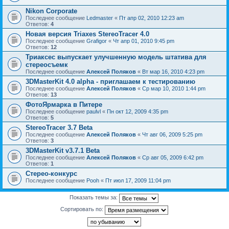
Nikon Corporate
Последнее сообщение
Ledmaster
«
Пт апр 02, 2010 12:23 am
Ответов:
4
Новая версия Triaxes StereoTracer 4.0
Последнее сообщение
Grafigor
«
Чт апр 01, 2010 9:45 pm
Ответов:
12
Триаксес выпускает улучшенную модель штатива для
стереосъемк
Последнее сообщение
Алексей Поляков
«
Вт мар 16, 2010 4:23 pm
3DMasterKit 4.0 alpha - приглашаем к тестированию
Последнее сообщение
Алексей Поляков
«
Ср мар 10, 2010 1:44 pm
Ответов:
13
ФотоЯрмарка в Питере
Последнее сообщение
paulvl
«
Пн окт 12, 2009 4:35 pm
Ответов:
5
StereoTracer 3.7 Beta
Последнее сообщение
Алексей Поляков
«
Чт авг 06, 2009 5:25 pm
Ответов:
3
3DMasterKit v3.7.1 Beta
Последнее сообщение
Алексей Поляков
«
Ср авг 05, 2009 6:42 pm
Ответов:
1
Стерео-конкурс
Последнее сообщение
Pooh
«
Пт июл 17, 2009 11:04 pm
Показать темы за:
Сортировать по: