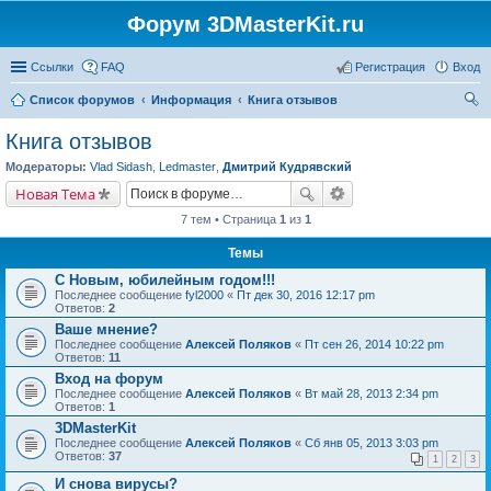
Форум 3DMasterKit.ru
Ссылки
FAQ
Регистрация
Вход
Список форумов
Информация
Книга отзывов
ои
Книга отзывов
ск
Модераторы:
Vlad Sidash
,
Ledmaster
,
Дмитрий Кудрявский
Новая Тема
7 тем • Страница
1
из
1
Темы
С Новым, юбилейным годом!!!
Последнее сообщение
fyl2000
«
Пт дек 30, 2016 12:17 pm
Ответов:
2
Ваше мнение?
Последнее сообщение
Алексей Поляков
«
Пт сен 26, 2014 10:22 pm
Ответов:
11
Вход на форум
Последнее сообщение
Алексей Поляков
«
Вт май 28, 2013 2:34 pm
Ответов:
1
3DMasterKit
Последнее сообщение
Алексей Поляков
«
Сб янв 05, 2013 3:03 pm
Ответов:
37
1
2
3
И снова вирусы?