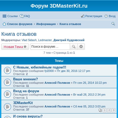
Форум 3DMasterKit.ru
Ссылки
FAQ
Регистрация
Вход
Список форумов
Информация
Книга отзывов
ои
Книга отзывов
ск
Модераторы:
Vlad Sidash
,
Ledmaster
,
Дмитрий Кудрявский
Новая Тема
7 тем • Страница
1
из
1
Темы
С Новым, юбилейным годом!!!
Последнее сообщение
fyl2000
«
Пт дек 30, 2016 12:17 pm
Ответов:
2
Ваше мнение?
Последнее сообщение
Алексей Поляков
«
Пт сен 26, 2014 10:22 pm
Ответов:
11
Вход на форум
Последнее сообщение
Алексей Поляков
«
Вт май 28, 2013 2:34 pm
Ответов:
1
3DMasterKit
Последнее сообщение
Алексей Поляков
«
Сб янв 05, 2013 3:03 pm
Ответов:
37
1
2
3
И снова вирусы?