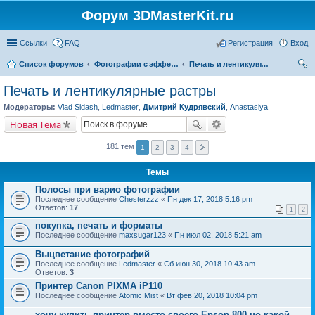
Форум 3DMasterKit.ru
Ссылки
FAQ
Регистрация
Вход
Список форумов
Фотографии с эффектом стерео, варио, 3D, анимации, морфинга
Печать и лентикулярные растры
ои
Печать и лентикулярные растры
ск
Модераторы:
Vlad Sidash
,
Ledmaster
,
Дмитрий Кудрявский
,
Anastasiya
Новая Тема
181 тем
1
2
3
4
Темы
Полосы при варио фотографии
Последнее сообщение
Chesterzzz
«
Пн дек 17, 2018 5:16 pm
Ответов:
17
1
2
покупка, печать и форматы
Последнее сообщение
maxsugar123
«
Пн июл 02, 2018 5:21 am
Выцветание фотографий
Последнее сообщение
Ledmaster
«
Сб июн 30, 2018 10:43 am
Ответов:
3
Принтер Canon PIXMA iP110
Последнее сообщение
Atomic Mist
«
Вт фев 20, 2018 10:04 pm
хочу купить принтер вместо своего Epson 800 но какой