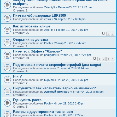
выбрать
Последнее сообщение
Zeleniy9
«
Пн июл 03, 2017 11:47 pm
Ответов:
2
Питч на ч/б лазернике LBP2900
Последнее сообщение
vasia
«
Чт апр 27, 2017 6:06 pm
Как изготовить клише
Последнее сообщение
Alex_E
«
Пн апр 10, 2017 2:07 pm
Ответов:
26
1
2
Открытки из детства
Последнее сообщение
Pooh
«
Сб мар 25, 2017 7:47 am
Ответов:
1
Питч-тест. Эффект "Жалюзи"
Последнее сообщение
podjigateli
«
Вт янв 24, 2017 5:27 pm
Ответов:
59
1
2
3
4
Подготовка к печати стереофотографий (два кадра)
Последнее сообщение
onoono
«
Ср янв 04, 2017 8:14 am
Ответов:
9
H и V
Последнее сообщение
Кирилл
«
Вт ноя 22, 2016 1:37 pm
Ответов:
2
Выручайте!!! Как напечатать варио на мимаки??
Последнее сообщение
Алексей Поляков
«
Вт окт 04, 2016 8:58 pm
Ответов:
2
Где купить растр
Последнее сообщение
Pooh
«
Чт сен 29, 2016 2:40 pm
Ответов:
3
Растры с двусторонним тиснением
Последнее сообщение
Pooh
«
Вт сен 06, 2016 2:27 am