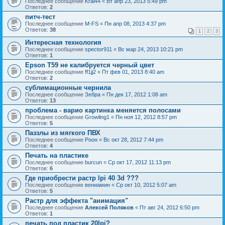
Последнее сообщение
Krai44
«
Вт апр 23, 2013 5:49 pm
Ответов:
2
питч-тест
Последнее сообщение
M-FS
«
Пн апр 08, 2013 4:37 pm
Ответов:
38
1
2
3
Интересная технология
Последнее сообщение
spector911
«
Вс мар 24, 2013 10:21 pm
Ответов:
1
Epson T59 не калибруется черный цвет
Последнее сообщение
ff1jj2
«
Пт фев 01, 2013 8:40 am
Ответов:
2
сублимационные чернила
Последнее сообщение
Зебра
«
Пн дек 17, 2012 1:08 am
Ответов:
13
проблема - варио картинка меняется полосами
Последнее сообщение
Growling1
«
Пн ноя 12, 2012 8:57 pm
Ответов:
5
Паззлы из мягкого ПВХ
Последнее сообщение
Pоон
«
Вс окт 28, 2012 7:44 pm
Ответов:
4
Печать на пластике
Последнее сообщение
burcun
«
Ср окт 17, 2012 11:13 pm
Ответов:
6
Где приобрести растр lpi 40 3d ???
Последнее сообщение
вениамин
«
Ср окт 10, 2012 5:07 am
Ответов:
5
Растр для эффекта "анимация"
Последнее сообщение
Алексей Поляков
«
Пт авг 24, 2012 6:50 pm
Ответов:
1
печать под пластик 20lpi?