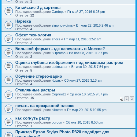
Ответов:
1
Китайские 3 д картины
Последнее сообщение
Cardopt
«
Пт май 27, 2016 6:25 pm
Ответов:
12
Нарезка
Последнее сообщение
simonov-dima
«
Вт мар 22, 2016 2:46 am
Ответов:
4
Офсет технология
Последнее сообщение
shors
«
Пт мар 11, 2016 2:52 am
Ответов:
2
Большой формат - где напечатать в Москве?
Последнее сообщение
3Dpromo
«
Вс ноя 08, 2015 11:37 pm
Ответов:
2
Оценка глубины изображения под линзовым растром
Последнее сообщение
Ledmaster
«
Вт июн 30, 2015 7:54 pm
Ответов:
5
Обучение стерео-варио
Последнее сообщение
Коряк
«
Сб июн 27, 2015 3:13 am
Ответов:
4
Стеклянные растры
Последнее сообщение
Сергей11
«
Ср июн 10, 2015 9:57 pm
Ответов:
15
1
2
печать на прозрачной пленке
Последнее сообщение
alkotest
«
Пт мар 20, 2015 10:55 pm
как согнуть растр
Последнее сообщение
burcun
«
Сб янв 10, 2015 8:53 pm
Ответов:
1
Принтер Epson Stylys Photo R320 подойдет для
растр.фото?