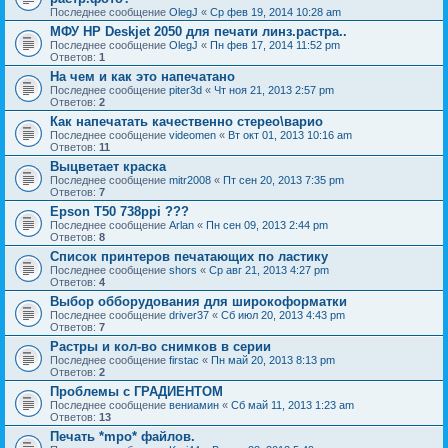
Последнее сообщение
OlegJ
«
Ср фев 19, 2014 10:28 am
МФУ HP Deskjet 2050 для печати линз.растра..
Последнее сообщение
OlegJ
«
Пн фев 17, 2014 11:52 pm
Ответов:
1
На чем и как это напечатано
Последнее сообщение
piter3d
«
Чт ноя 21, 2013 2:57 pm
Ответов:
2
Как напечатать качественно стерео\варио
Последнее сообщение
videomen
«
Вт окт 01, 2013 10:16 am
Ответов:
11
Выцветает краска
Последнее сообщение
mitr2008
«
Пт сен 20, 2013 7:35 pm
Ответов:
7
Epson T50 738ppi ???
Последнее сообщение
Arlan
«
Пн сен 09, 2013 2:44 pm
Ответов:
8
Список принтеров печатающих по ластику
Последнее сообщение
shors
«
Ср авг 21, 2013 4:27 pm
Ответов:
4
Выбор обборудования для широкоформатки
Последнее сообщение
driver37
«
Сб июл 20, 2013 4:43 pm
Ответов:
7
Растры и кол-во снимков в серии
Последнее сообщение
firstac
«
Пн май 20, 2013 8:13 pm
Ответов:
2
Проблемы с ГРАДИЕНТОМ
Последнее сообщение
вениамин
«
Сб май 11, 2013 1:23 am
Ответов:
13
Печать *mpo* файлов.