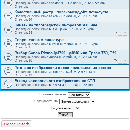
Последнее сообщение
spector911
«
Сб авг 18, 2012 12:24 am
Ответов:
4
Качественный растр , порекомендуйте пожалуста .
Последнее сообщение
asken
«
Пт июл 20, 2012 7:27 pm
Ответов:
14
Печать на типографской цифровой машине.
Последнее сообщение
RIX
«
Ср июн 27, 2012 2:16 pm
Ответов:
19
1
2
Сорри, снова о линеатуре...
Последнее сообщение
burcun
«
Вт май 29, 2012 6:16 pm
Ответов:
1
Выбор Canon Pixma ip4700, ip4840 или Epson T50, Т59
Последнее сообщение
Зебра
«
Вт май 08, 2012 7:56 pm
Ответов:
28
1
2
Пятна на изображении после приклеивания растра
Последнее сообщение
asken
«
Сб май 05, 2012 1:13 pm
Ответов:
12
Вывод кодированого изображения на СТП
Последнее сообщение
RIX
«
Вт апр 17, 2012 1:53 pm
Показать темы за:
Сортировать по:
Новая Тема