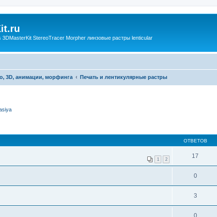
t.ru
3DMasterKit StereoTracer Morpher линзовые растры lenticular
о, 3D, анимации, морфинга
Печать и лентикулярные растры
asiya
ОТВЕТОВ
17
1
2
0
3
0