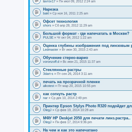
lavrov17
» Пн июл 09, 2012 2:24 am
Нарезка
bakl
» Ср ноя 16, 2011 2:25 am
Офсет технология
shors
» Сб апр 28, 2012 11:29 am
Большой формат - где напечатать в Москве?
PULSE
» Чт окт 04, 2012 1:22 am
Оценка глубины изображения под линзовым 
Ledmaster
» Вт июн 30, 2015 2:43 am
Обучение стерео-варио
voronzoff.d
» Вс июн 21, 2015 11:37 am
Стеклянные растры
3dart-s
» Пт сен 26, 2014 3:11 am
печать на прозрачной пленке
alkotest
» Пт мар 20, 2015 10:55 pm
как согнуть растр
nar
» Ср дек 10, 2014 2:49 pm
Принтер Epson Stylys Photo R320 подойдет дл
OlegJ
» Ср фев 19, 2014 10:28 am
МФУ HP Deskjet 2050 для печати линз.растра..
OlegJ
» Пн фев 17, 2014 9:36 pm
На чем и как это напечатано