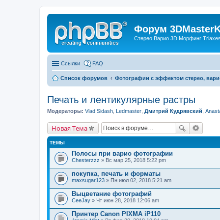
Форум 3DMasterKi
Стерео Варио 3D Морфинг Triaxes 
Ссылки
FAQ
Список форумов
Фотографии с эффектом стерео, вари
Печать и лентикулярные растры
Модераторы:
Vlad Sidash
,
Ledmaster
,
Дмитрий Кудрявский
,
Anast
Новая Тема
ТЕМЫ
Полосы при варио фотографии
Chesterzzz
» Вс мар 25, 2018 5:22 pm
покупка, печать и форматы
maxsugar123
» Пн июл 02, 2018 5:21 am
Выцветание фотографий
CeeJay
» Чт июн 28, 2018 12:06 am
Принтер Canon PIXMA iP110