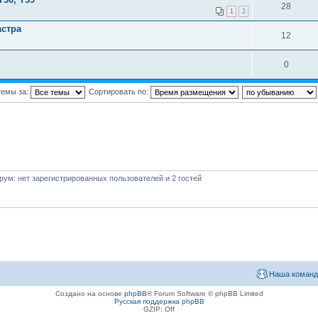
28
1
2
астра
12
0
темы за:
Сортировать по:
ум: нет зарегистрированных пользователей и 2 гостей
Наша команд
Создано на основе
phpBB
® Forum Software © phpBB Limited
Русская поддержка phpBB
GZIP: Off