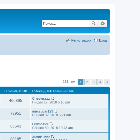
Регистрация
Вход
181 тем
1
2
3
4
ПРОСМОТРОВ
ПОСЛЕДНЕЕ СООБЩЕНИЕ
Chesterzzz
466865
П
Пн дек 17, 2018 5:16 pm
е
р
maxsugar123
е
78951
П
Пн июл 02, 2018 5:21 am
й
е
т
р
Ledmaster
и
е
65643
П
Сб июн 30, 2018 10:43 am
к
й
е
п
т
р
о
Atomic Mist
и
е
80185
с