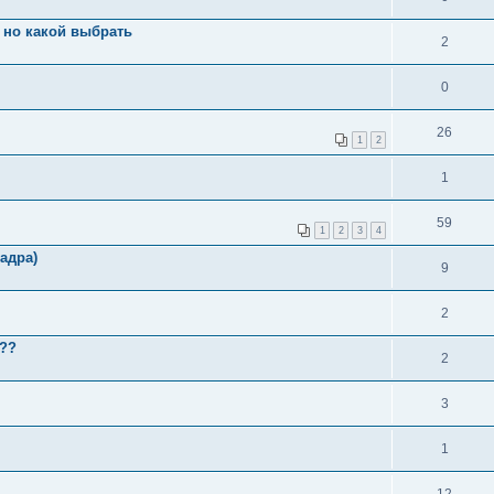
0 но какой выбрать
2
0
26
1
2
1
59
1
2
3
4
адра)
9
2
и??
2
3
1