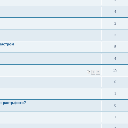
12
4
2
2
растром
5
4
15
1
2
0
1
я растр.фото?
0
1