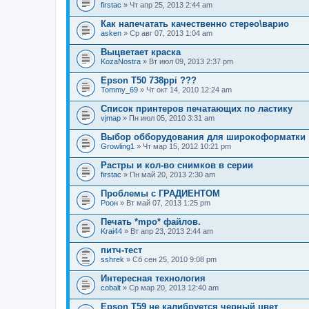
firstac
» Чт апр 25, 2013 2:44 am
Как напечатать качественно стерео\варио
asken
» Ср авг 07, 2013 1:04 am
Выцветает краска
KozaNostra
» Вт июл 09, 2013 2:37 pm
Epson T50 738ppi ???
Tommy_69
» Чт окт 14, 2010 12:24 am
Список принтеров печатающих по ластику
vjmap
» Пн июл 05, 2010 3:31 am
Выбор обборудования для широкоформатки
Growling1
» Чт мар 15, 2012 10:21 pm
Растры и кол-во снимков в серии
firstac
» Пн май 20, 2013 2:30 am
Проблемы с ГРАДИЕНТОМ
Pоон
» Вт май 07, 2013 1:25 pm
Печать *mpo* файлов.
Krai44
» Вт апр 23, 2013 2:44 am
питч-тест
sshrek
» Сб сен 25, 2010 9:08 pm
Интересная технология
cobalt
» Ср мар 20, 2013 12:40 am
Epson T59 не калибруется черный цвет