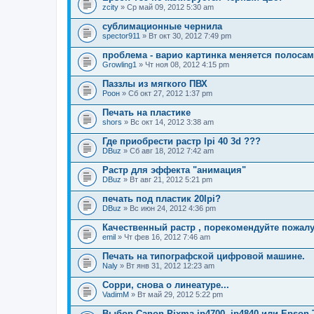
zcity
» Ср май 09, 2012 5:30 am
сублимационные чернила
spector911
» Вт окт 30, 2012 7:49 pm
проблема - варио картинка меняется полоса
Growling1
» Чт ноя 08, 2012 4:15 pm
Паззлы из мягкого ПВХ
Pоон
» Сб окт 27, 2012 1:37 pm
Печать на пластике
shors
» Вс окт 14, 2012 3:38 am
Где приобрести растр lpi 40 3d ???
DBuz
» Сб авг 18, 2012 7:42 am
Растр для эффекта "анимация"
DBuz
» Вт авг 21, 2012 5:21 pm
печать под пластик 20lpi?
DBuz
» Вс июн 24, 2012 4:36 pm
Качественный растр , порекомендуйте пожалу
emil
» Чт фев 16, 2012 7:46 am
Печать на типографской цифровой машине.
Naly
» Вт янв 31, 2012 12:23 am
Сорри, снова о линеатуре...
VadimM
» Вт май 29, 2012 5:22 pm
Выбор Canon Pixma ip4700, ip4840 или Epson 