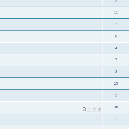
2
11
7
8
4
7
2
13
2
38
1
2
3
1