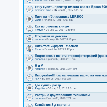
Atomic Mist
» Вт фев 20, 2018 10:04 pm
хочу купить принтер вместо своего Epson 80
simonov-dima
» Пт май 05, 2017 5:25 pm
Питч на ч/б лазернике LBP2900
vasia
» Чт апр 27, 2017 6:06 pm
Как изготовить клише
Тимур
» Сб апр 01, 2017 1:59 pm
Открытки из детства
Кирилл
» Вс мар 19, 2017 5:15 pm
Питч-тест. Эффект "Жалюзи"
Timur
» Вс май 24, 2009 9:17 pm
Подготовка к печати стереофотографий (два к
onoono
» Ср ноя 02, 2016 2:16 am
H и V
Кирилл
» Пн ноя 21, 2016 10:44 pm
Выручайте!!! Как напечатать варио на мимак
RIX
» Вс дек 08, 2013 3:03 am
Где купить растр
Reg-dim
» Сб мар 22, 2014 2:01 am
Растры с двусторонним тиснением
Кирилл
» Пн сен 05, 2016 7:21 pm
Китайские 3 д картины