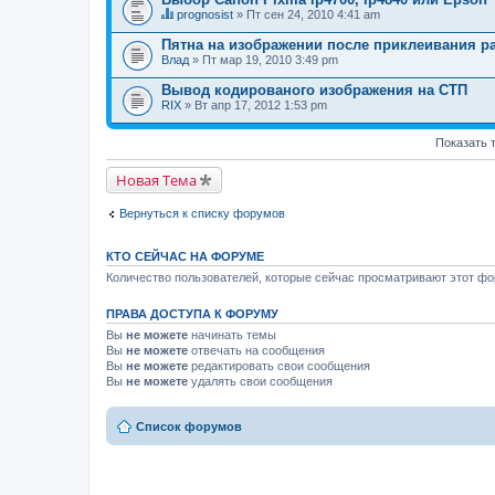
prognosist
» Пт сен 24, 2010 4:41 am
Д
а
Пятна на изображении после приклеивания р
н
Влад
» Пт мар 19, 2010 3:49 pm
н
а
Вывод кодированого изображения на СТП
я
RIX
т
» Вт апр 17, 2012 1:53 pm
е
м
Показать 
а
с
о
Новая Тема
д
е
р
Вернуться к списку форумов
ж
и
т
КТО СЕЙЧАС НА ФОРУМЕ
о
Количество пользователей, которые сейчас просматривают этот фор
п
р
о
ПРАВА ДОСТУПА К ФОРУМУ
с
.
Вы
не можете
начинать темы
Вы
не можете
отвечать на сообщения
Вы
не можете
редактировать свои сообщения
Вы
не можете
удалять свои сообщения
Список форумов