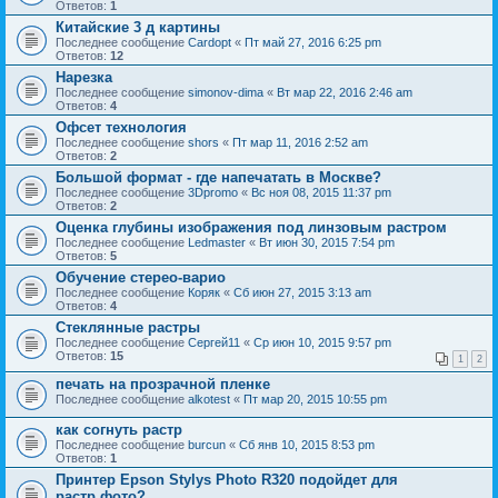
Ответов:
1
Китайские 3 д картины
Последнее сообщение
Cardopt
«
Пт май 27, 2016 6:25 pm
Ответов:
12
Нарезка
Последнее сообщение
simonov-dima
«
Вт мар 22, 2016 2:46 am
Ответов:
4
Офсет технология
Последнее сообщение
shors
«
Пт мар 11, 2016 2:52 am
Ответов:
2
Большой формат - где напечатать в Москве?
Последнее сообщение
3Dpromo
«
Вс ноя 08, 2015 11:37 pm
Ответов:
2
Оценка глубины изображения под линзовым растром
Последнее сообщение
Ledmaster
«
Вт июн 30, 2015 7:54 pm
Ответов:
5
Обучение стерео-варио
Последнее сообщение
Коряк
«
Сб июн 27, 2015 3:13 am
Ответов:
4
Стеклянные растры
Последнее сообщение
Сергей11
«
Ср июн 10, 2015 9:57 pm
Ответов:
15
1
2
печать на прозрачной пленке
Последнее сообщение
alkotest
«
Пт мар 20, 2015 10:55 pm
как согнуть растр
Последнее сообщение
burcun
«
Сб янв 10, 2015 8:53 pm
Ответов:
1
Принтер Epson Stylys Photo R320 подойдет для
растр.фото?