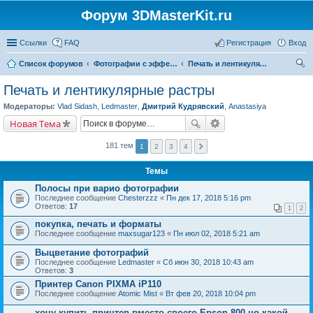
Форум 3DMasterKit.ru
Ссылки
FAQ
Регистрация
Вход
Список форумов
Фотографии с эффектом стерео, варио, 3D, анимации, морфинга
Печать и лентикулярные растры
ои
Печать и лентикулярные растры
ск
Модераторы:
Vlad Sidash
,
Ledmaster
,
Дмитрий Кудрявский
,
Anastasiya
Новая Тема
181 тем
1
2
3
4
Темы
Полосы при варио фотографии
Последнее сообщение
Chesterzzz
«
Пн дек 17, 2018 5:16 pm
Ответов:
17
1
2
покупка, печать и форматы
Последнее сообщение
maxsugar123
«
Пн июл 02, 2018 5:21 am
Выцветание фотографий
Последнее сообщение
Ledmaster
«
Сб июн 30, 2018 10:43 am
Ответов:
3
Принтер Canon PIXMA iP110
Последнее сообщение
Atomic Mist
«
Вт фев 20, 2018 10:04 pm
хочу купить принтер вместо своего Epson 800 но какой