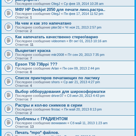
Последнее сообщение
OlegJ
«
Ср фев 19, 2014 10:28 am
МФУ HP Deskjet 2050 для печати линз.растра..
Последнее сообщение
OlegJ
«
Пн фев 17, 2014 11:52 pm
Ответов:
1
На чем и как это напечатано
Последнее сообщение
piter3d
«
Чт ноя 21, 2013 2:57 pm
Ответов:
2
Как напечатать качественно стерео\варио
Последнее сообщение
videomen
«
Вт окт 01, 2013 10:16 am
Ответов:
11
Выцветает краска
Последнее сообщение
mitr2008
«
Пт сен 20, 2013 7:35 pm
Ответов:
7
Epson T50 738ppi ???
Последнее сообщение
Arlan
«
Пн сен 09, 2013 2:44 pm
Ответов:
8
Список принтеров печатающих по ластику
Последнее сообщение
shors
«
Ср авг 21, 2013 4:27 pm
Ответов:
4
Выбор обборудования для широкоформатки
Последнее сообщение
driver37
«
Сб июл 20, 2013 4:43 pm
Ответов:
7
Растры и кол-во снимков в серии
Последнее сообщение
firstac
«
Пн май 20, 2013 8:13 pm
Ответов:
2
Проблемы с ГРАДИЕНТОМ
Последнее сообщение
вениамин
«
Сб май 11, 2013 1:23 am
Ответов:
13
Печать *mpo* файлов.