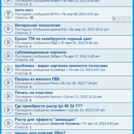
Последнее сообщение
Krai44
«
Вт апр 23, 2013 5:49 pm
Ответов:
2
питч-тест
Последнее сообщение
M-FS
«
Пн апр 08, 2013 4:37 pm
Ответов:
38
1
2
3
Интересная технология
Последнее сообщение
spector911
«
Вс мар 24, 2013 10:21 pm
Ответов:
1
Epson T59 не калибруется черный цвет
Последнее сообщение
ff1jj2
«
Пт фев 01, 2013 8:40 am
Ответов:
2
сублимационные чернила
Последнее сообщение
Зебра
«
Пн дек 17, 2012 1:08 am
Ответов:
13
проблема - варио картинка меняется полосами
Последнее сообщение
Growling1
«
Пн ноя 12, 2012 8:57 pm
Ответов:
5
Паззлы из мягкого ПВХ
Последнее сообщение
Pоон
«
Вс окт 28, 2012 7:44 pm
Ответов:
4
Печать на пластике
Последнее сообщение
burcun
«
Ср окт 17, 2012 11:13 pm
Ответов:
6
Где приобрести растр lpi 40 3d ???
Последнее сообщение
вениамин
«
Ср окт 10, 2012 5:07 am
Ответов:
5
Растр для эффекта "анимация"
Последнее сообщение
Алексей Поляков
«
Пт авг 24, 2012 6:50 pm
Ответов:
1
печать под пластик 20lpi?