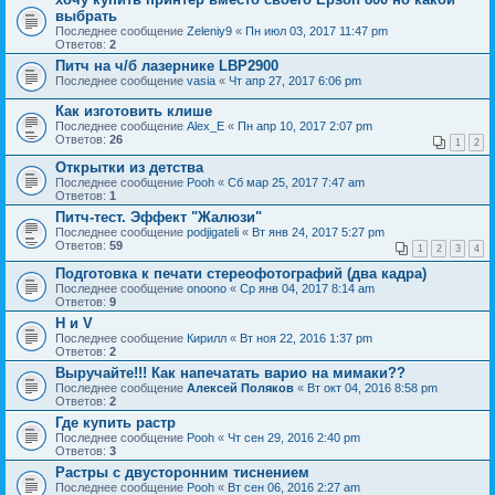
выбрать
Последнее сообщение
Zeleniy9
«
Пн июл 03, 2017 11:47 pm
Ответов:
2
Питч на ч/б лазернике LBP2900
Последнее сообщение
vasia
«
Чт апр 27, 2017 6:06 pm
Как изготовить клише
Последнее сообщение
Alex_E
«
Пн апр 10, 2017 2:07 pm
Ответов:
26
1
2
Открытки из детства
Последнее сообщение
Pooh
«
Сб мар 25, 2017 7:47 am
Ответов:
1
Питч-тест. Эффект "Жалюзи"
Последнее сообщение
podjigateli
«
Вт янв 24, 2017 5:27 pm
Ответов:
59
1
2
3
4
Подготовка к печати стереофотографий (два кадра)
Последнее сообщение
onoono
«
Ср янв 04, 2017 8:14 am
Ответов:
9
H и V
Последнее сообщение
Кирилл
«
Вт ноя 22, 2016 1:37 pm
Ответов:
2
Выручайте!!! Как напечатать варио на мимаки??
Последнее сообщение
Алексей Поляков
«
Вт окт 04, 2016 8:58 pm
Ответов:
2
Где купить растр
Последнее сообщение
Pooh
«
Чт сен 29, 2016 2:40 pm
Ответов:
3
Растры с двусторонним тиснением
Последнее сообщение
Pooh
«
Вт сен 06, 2016 2:27 am