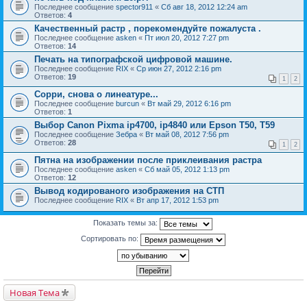
Последнее сообщение
spector911
«
Сб авг 18, 2012 12:24 am
Ответов:
4
Качественный растр , порекомендуйте пожалуста .
Последнее сообщение
asken
«
Пт июл 20, 2012 7:27 pm
Ответов:
14
Печать на типографской цифровой машине.
Последнее сообщение
RIX
«
Ср июн 27, 2012 2:16 pm
Ответов:
19
1
2
Сорри, снова о линеатуре...
Последнее сообщение
burcun
«
Вт май 29, 2012 6:16 pm
Ответов:
1
Выбор Canon Pixma ip4700, ip4840 или Epson T50, Т59
Последнее сообщение
Зебра
«
Вт май 08, 2012 7:56 pm
Ответов:
28
1
2
Пятна на изображении после приклеивания растра
Последнее сообщение
asken
«
Сб май 05, 2012 1:13 pm
Ответов:
12
Вывод кодированого изображения на СТП
Последнее сообщение
RIX
«
Вт апр 17, 2012 1:53 pm
Показать темы за:
Сортировать по:
Новая Тема