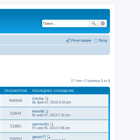
Регистрация
Вход
17 тем • Страница
1
из
1
ПРОСМОТРОВ
ПОСЛЕДНЕЕ СООБЩЕНИЕ
CeeJay
946949
П
Вс фев 07, 2016 5:33 pm
е
р
Artes86
е
52844
П
Вт май 07, 2013 7:32 pm
й
е
т
р
spector911
и
е
51881
П
Пт апр 05, 2013 1:56 pm
к
й
е
п
т
р
о
alexkh77
и
е
250552
с