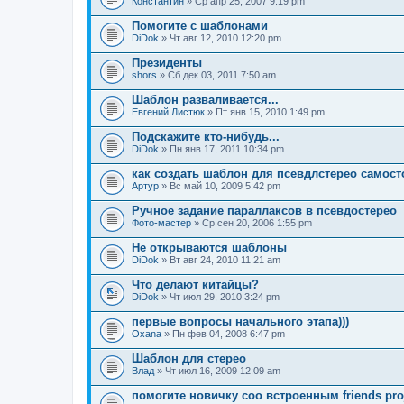
Константин
» Ср апр 25, 2007 9:19 pm
Помогите с шаблонами
DiDok
» Чт авг 12, 2010 12:20 pm
Президенты
shors
» Сб дек 03, 2011 7:50 am
Шаблон разваливается...
Евгений Листюк
» Пт янв 15, 2010 1:49 pm
Подскажите кто-нибудь...
DiDok
» Пн янв 17, 2011 10:34 pm
как создать шаблон для псевдлстерео самос
Артур
» Вс май 10, 2009 5:42 pm
Ручное задание параллаксов в псевдостерео
Фото-мастер
» Ср сен 20, 2006 1:55 pm
Не открываются шаблоны
DiDok
» Вт авг 24, 2010 11:21 am
Что делают китайцы?
DiDok
» Чт июл 29, 2010 3:24 pm
первые вопросы начального этапа)))
Oxana
» Пн фев 04, 2008 6:47 pm
Шаблон для стерео
Влад
» Чт июл 16, 2009 12:09 am
помогите новичку соо встроенным friends pro