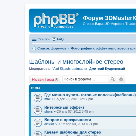
Форум 3DMasterKi
Стерео Варио 3D Морфинг Triaxes 
Ссылки
FAQ
Список форумов
Фотографии с эффектом стерео, вари
Шаблоны и многослойное стерео
Модераторы:
Vlad Sidash
,
Ledmaster
,
Дмитрий Кудрявский
Новая Тема
ТЕМЫ
Где можно купить готовые коллажи(шаблоны)
max
» Ср дек 22, 2010 12:17 pm
Интересный эффект
shors
» Сб апр 07, 2012 3:45 pm
Вопрос о прозрачности
alexkh77
» Чт апр 04, 2013 4:21 pm
Качаем шаблоны для стерео