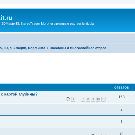
t.ru
3DMasterKit StereoTracer Morpher линзовые растры lenticular
о, 3D, анимации, морфинга
Шаблоны и многослойное стерео
ОТВЕТОВ
 с картой глубины?
153
1
...
7
8
9
10
11
2
1
19