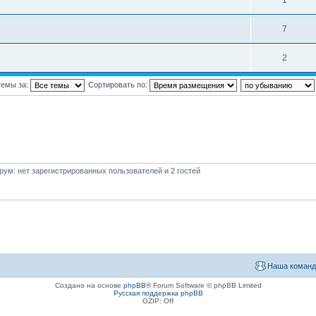
1
7
2
темы за:
Сортировать по:
ум: нет зарегистрированных пользователей и 2 гостей
Наша команд
Создано на основе
phpBB
® Forum Software © phpBB Limited
Русская поддержка phpBB
GZIP: Off