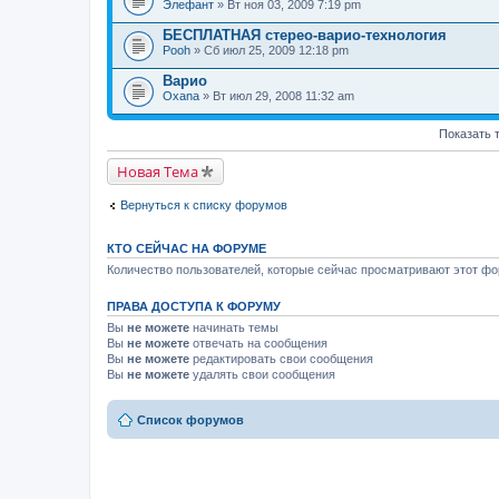
Элефант
» Вт ноя 03, 2009 7:19 pm
БЕСПЛАТНАЯ стерео-варио-технология
Pooh
» Сб июл 25, 2009 12:18 pm
Варио
Oxana
» Вт июл 29, 2008 11:32 am
Показать 
Новая Тема
Вернуться к списку форумов
КТО СЕЙЧАС НА ФОРУМЕ
Количество пользователей, которые сейчас просматривают этот фор
ПРАВА ДОСТУПА К ФОРУМУ
Вы
не можете
начинать темы
Вы
не можете
отвечать на сообщения
Вы
не можете
редактировать свои сообщения
Вы
не можете
удалять свои сообщения
Список форумов