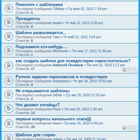
Помогите с шаблонами
Последнее сообщение
ПАМир
«
Ср фев 01, 2012 7:18 pm
Ответов:
5
Президенты
Последнее сообщение
paulvl
«
Чт янв 12, 2012 6:28 pm
Ответов:
8
Шаблон разваливается...
Последнее сообщение
Tata
«
Чт май 12, 2011 2:04 pm
Ответов:
8
Подскажите кто-нибудь...
Последнее сообщение
Mnemonic
«
Пн янв 17, 2011 11:38 pm
Ответов:
1
как создать шаблон для псевдлстерео самостоятельно?
Последнее сообщение
Алексей Поляков
«
Пн ноя 22, 2010 1:17 pm
Ответов:
17
1
2
Ручное задание параллаксов в псевдостерео
Последнее сообщение
Anastasiya
«
Чт авг 26, 2010 10:53 pm
Ответов:
9
Не открываются шаблоны
Последнее сообщение
DiDok
«
Ср авг 25, 2010 12:23 am
Ответов:
2
Что делают китайцы?
Последнее сообщение
Pоон
«
Пн ноя 22, 2010 1:55 am
Ответов:
14
первые вопросы начального этапа)))
Последнее сообщение
Анна
«
Ср июн 16, 2010 5:49 pm
Ответов:
28
1
2
Шаблон для стерео
Последнее сообщение
solaris
«
Пн дек 14, 2009 11:10 pm