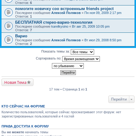
Ответов:
6
помогите новичку соо встроенным friends project
Последнее сообщение
Алексей Поляков
«
Пн ноя 09, 2009 2:17 pm
Ответов:
1
БЕСПЛАТНАЯ стерео-варио-технология
Последнее сообщение
karelkysino
«
Вт авг 25, 2009 10:05 pm
Ответов:
7
Варио
Последнее сообщение
Алексей Поляков
«
Вт июл 29, 2008 8:50 pm
Ответов:
2
Показать темы за:
Сортировать по:
Новая Тема
17 тем • Страница
1
из
1
Перейти
КТО СЕЙЧАС НА ФОРУМЕ
Количество пользователей, которые сейчас просматривают этот форум: нет
зарегистрированных пользователей и 4 гостей
ПРАВА ДОСТУПА К ФОРУМУ
Вы
не можете
начинать темы