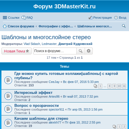
Форум 3DMasterKit.ru
Ссылки
FAQ
Регистрация
Вход
Список форумов
Фотографии с эффектом стерео, варио, 3D, анимации, морфинга
Шаблоны и многослойное стерео
ои
Шаблоны и многослойное стерео
ск
Модераторы:
Vlad Sidash
,
Ledmaster
,
Дмитрий Кудрявский
Новая Тема
17 тем • Страница
1
из
1
Темы
Где можно купить готовые коллажи(шаблоны) с картой
глубины?
Последнее сообщение
CeeJay
«
Вс фев 07, 2016 5:33 pm
Ответов:
153
1
...
8
9
10
11
Интересный эффект
Последнее сообщение
Artes86
«
Вт май 07, 2013 7:32 pm
Ответов:
2
Вопрос о прозрачности
Последнее сообщение
spector911
«
Пт апр 05, 2013 1:56 pm
Ответов:
1
Качаем шаблоны для стерео
Последнее сообщение
alexkh77
«
Пт фев 10, 2012 2:55 pm
Ответов:
19
1
2