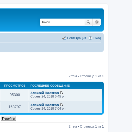
Регистрация
Вход
2 тем • Страница
1
из
1
ПРОСМОТРОВ
ПОСЛЕДНЕЕ СООБЩЕНИЕ
Алексей Поляков
95300
П
Ср янв 24, 2018 6:45 pm
е
р
Алексей Поляков
е
163797
П
Ср янв 24, 2018 7:04 pm
й
е
т
р
и
е
к
й
п
т
2 тем • Страница
1
из
1
о
и
с