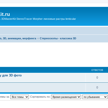
t.ru
3DMasterKit StereoTracer Morpher линзовые растры lenticular
о, 3D, анимации, морфинга
Стереоскопы - классика 3D
ОТВЕТОВ
у для 3D фото
0
0
темы за:
Сортировать по: