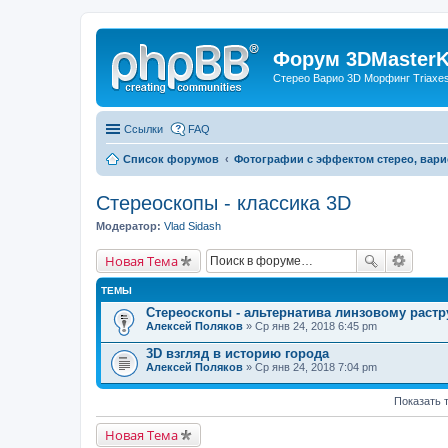
Форум 3DMasterKi
Стерео Варио 3D Морфинг Triaxes 
Ссылки
FAQ
Список форумов
Фотографии с эффектом стерео, вари
Стереоскопы - классика 3D
Модератор:
Vlad Sidash
Новая Тема
ТЕМЫ
Стереоскопы - альтернатива линзовому растр
Алексей Поляков
» Ср янв 24, 2018 6:45 pm
3D взгляд в историю города
Алексей Поляков
» Ср янв 24, 2018 7:04 pm
Показать 
Новая Тема