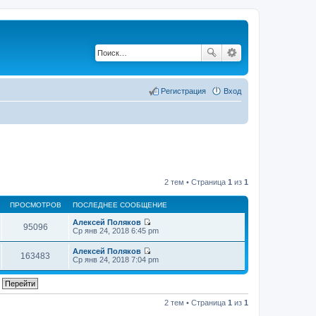
Регистрация
Вход
2 тем • Страница
1
из
1
ПРОСМОТРОВ
ПОСЛЕДНЕЕ СООБЩЕНИЕ
Алексей Поляков
95096
П
Ср янв 24, 2018 6:45 pm
е
р
Алексей Поляков
е
163483
П
Ср янв 24, 2018 7:04 pm
й
е
т
р
и
е
к
й
п
т
2 тем • Страница
1
из
1
о
и
с