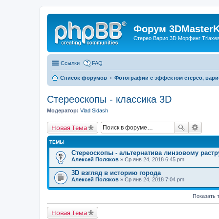
Форум 3DMasterKi
Стерео Варио 3D Морфинг Triaxes 
Ссылки
FAQ
Список форумов
Фотографии с эффектом стерео, вари
Стереоскопы - классика 3D
Модератор:
Vlad Sidash
Новая Тема
ТЕМЫ
Стереоскопы - альтернатива линзовому растр
Алексей Поляков
» Ср янв 24, 2018 6:45 pm
3D взгляд в историю города
Алексей Поляков
» Ср янв 24, 2018 7:04 pm
Показать 
Новая Тема