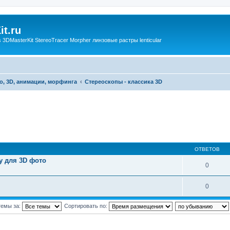
t.ru
3DMasterKit StereoTracer Morpher линзовые растры lenticular
о, 3D, анимации, морфинга
Стереоскопы - классика 3D
ОТВЕТОВ
у для 3D фото
0
0
темы за:
Сортировать по: