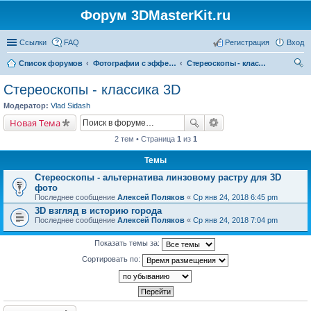
Форум 3DMasterKit.ru
Ссылки
FAQ
Регистрация
Вход
Список форумов
Фотографии с эффектом стерео, варио, 3D, анимации, морфинга
Стереоскопы - классика 3D
ои
Стереоскопы - классика 3D
ск
Модератор:
Vlad Sidash
Новая Тема
2 тем • Страница
1
из
1
Темы
Стереоскопы - альтернатива линзовому растру для 3D
фото
Последнее сообщение
Алексей Поляков
«
Ср янв 24, 2018 6:45 pm
3D взгляд в историю города
Последнее сообщение
Алексей Поляков
«
Ср янв 24, 2018 7:04 pm
Показать темы за:
Сортировать по: