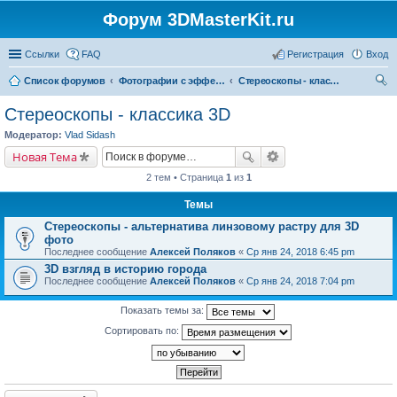
Форум 3DMasterKit.ru
Ссылки
FAQ
Регистрация
Вход
Список форумов
Фотографии с эффектом стерео, варио, 3D, анимации, морфинга
Стереоскопы - классика 3D
ои
Стереоскопы - классика 3D
ск
Модератор:
Vlad Sidash
Новая Тема
2 тем • Страница
1
из
1
Темы
Стереоскопы - альтернатива линзовому растру для 3D
фото
Последнее сообщение
Алексей Поляков
«
Ср янв 24, 2018 6:45 pm
3D взгляд в историю города
Последнее сообщение
Алексей Поляков
«
Ср янв 24, 2018 7:04 pm
Показать темы за:
Сортировать по: