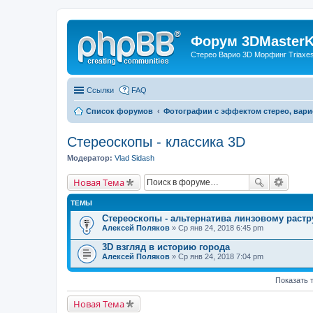
Форум 3DMasterKi
Стерео Варио 3D Морфинг Triaxes 
Ссылки
FAQ
Список форумов
Фотографии с эффектом стерео, вари
Стереоскопы - классика 3D
Модератор:
Vlad Sidash
Новая Тема
ТЕМЫ
Стереоскопы - альтернатива линзовому растр
Алексей Поляков
» Ср янв 24, 2018 6:45 pm
3D взгляд в историю города
Алексей Поляков
» Ср янв 24, 2018 7:04 pm
Показать 
Новая Тема