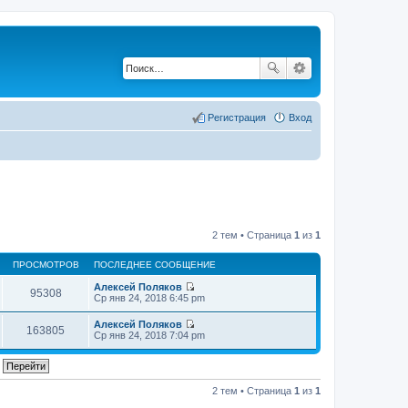
Регистрация
Вход
2 тем • Страница
1
из
1
ПРОСМОТРОВ
ПОСЛЕДНЕЕ СООБЩЕНИЕ
Алексей Поляков
95308
П
Ср янв 24, 2018 6:45 pm
е
р
Алексей Поляков
е
163805
П
Ср янв 24, 2018 7:04 pm
й
е
т
р
и
е
к
й
п
т
2 тем • Страница
1
из
1
о
и
с