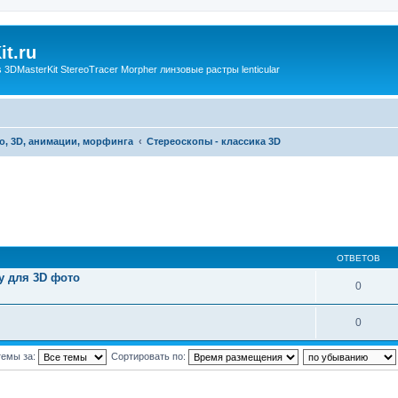
t.ru
3DMasterKit StereoTracer Morpher линзовые растры lenticular
о, 3D, анимации, морфинга
Стереоскопы - классика 3D
ОТВЕТОВ
у для 3D фото
0
0
темы за:
Сортировать по: