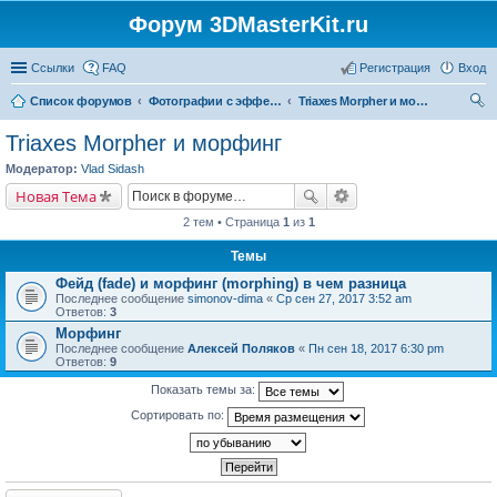
Форум 3DMasterKit.ru
Ссылки
FAQ
Регистрация
Вход
Список форумов
Фотографии с эффектом стерео, варио, 3D, анимации, морфинга
Triaxes Morpher и морфинг
ои
Triaxes Morpher и морфинг
ск
Модератор:
Vlad Sidash
Новая Тема
2 тем • Страница
1
из
1
Темы
Фейд (fade) и морфинг (morphing) в чем разница
Последнее сообщение
simonov-dima
«
Ср сен 27, 2017 3:52 am
Ответов:
3
Морфинг
Последнее сообщение
Алексей Поляков
«
Пн сен 18, 2017 6:30 pm
Ответов:
9
Показать темы за:
Сортировать по: