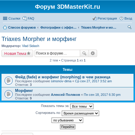
Форум 3DMasterKit.ru
Ссылки
FAQ
Регистрация
Вход
Список форумов
Фотографии с эффектом стерео, варио, 3D, анимации, морфинга
Triaxes Morpher и морфинг
ои
Triaxes Morpher и морфинг
ск
Модератор:
Vlad Sidash
Новая Тема
2 тем • Страница
1
из
1
Темы
Фейд (fade) и морфинг (morphing) в чем разница
Последнее сообщение
simonov-dima
«
Ср сен 27, 2017 3:52 am
Ответов:
3
Морфинг
Последнее сообщение
Алексей Поляков
«
Пн сен 18, 2017 6:30 pm
Ответов:
9
Показать темы за:
Сортировать по: