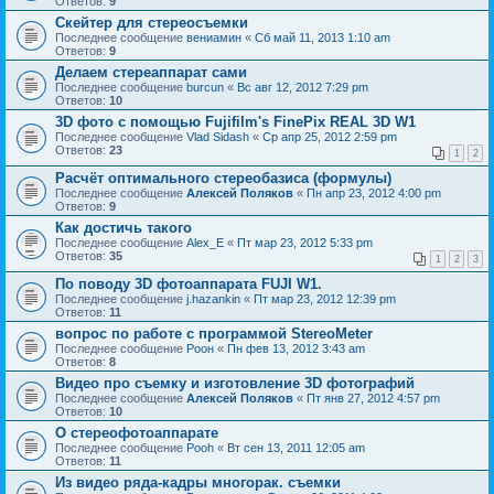
Ответов:
9
Скейтер для стереосъемки
Последнее сообщение
вениамин
«
Сб май 11, 2013 1:10 am
Ответов:
9
Делаем стереаппарат сами
Последнее сообщение
burcun
«
Вс авг 12, 2012 7:29 pm
Ответов:
10
3D фото с помощью Fujifilm's FinePix REAL 3D W1
Последнее сообщение
Vlad Sidash
«
Ср апр 25, 2012 2:59 pm
Ответов:
23
1
2
Расчёт оптимального стереобазиса (формулы)
Последнее сообщение
Алексей Поляков
«
Пн апр 23, 2012 4:00 pm
Ответов:
9
Как достичь такого
Последнее сообщение
Alex_E
«
Пт мар 23, 2012 5:33 pm
Ответов:
35
1
2
3
По поводу 3D фотоаппарата FUJI W1.
Последнее сообщение
j.hazankin
«
Пт мар 23, 2012 12:39 pm
Ответов:
11
вопрос по работе с программой StereoMeter
Последнее сообщение
Pоон
«
Пн фев 13, 2012 3:43 am
Ответов:
8
Видео про съемку и изготовление 3D фотографий
Последнее сообщение
Алексей Поляков
«
Пт янв 27, 2012 4:57 pm
Ответов:
10
О стереофотоаппарате
Последнее сообщение
Pooh
«
Вт сен 13, 2011 12:05 am
Ответов:
11
Из видео ряда-кадры многорак. съемки