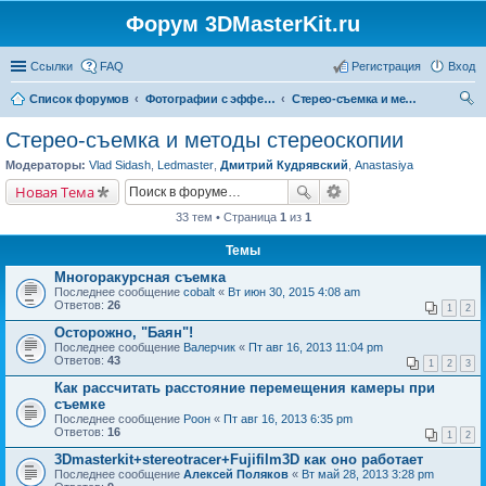
Форум 3DMasterKit.ru
Ссылки
FAQ
Регистрация
Вход
Список форумов
Фотографии с эффектом стерео, варио, 3D, анимации, морфинга
Стерео-съемка и методы стереоскопии
ои
Стерео-съемка и методы стереоскопии
ск
Модераторы:
Vlad Sidash
,
Ledmaster
,
Дмитрий Кудрявский
,
Anastasiya
Новая Тема
33 тем • Страница
1
из
1
Темы
Многоракурсная съемка
Последнее сообщение
cobalt
«
Вт июн 30, 2015 4:08 am
Ответов:
26
1
2
Осторожно, "Баян"!
Последнее сообщение
Валерчик
«
Пт авг 16, 2013 11:04 pm
Ответов:
43
1
2
3
Как рассчитать расстояние перемещения камеры при
съемке
Последнее сообщение
Pоон
«
Пт авг 16, 2013 6:35 pm
Ответов:
16
1
2
3Dmasterkit+stereotracer+Fujifilm3D как оно работает
Последнее сообщение
Алексей Поляков
«
Вт май 28, 2013 3:28 pm