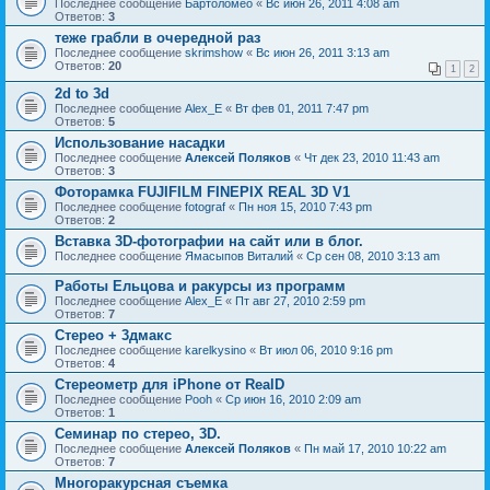
Последнее сообщение
Бартоломео
«
Вс июн 26, 2011 4:08 am
Ответов:
3
теже грабли в очередной раз
Последнее сообщение
skrimshow
«
Вс июн 26, 2011 3:13 am
Ответов:
20
1
2
2d to 3d
Последнее сообщение
Alex_E
«
Вт фев 01, 2011 7:47 pm
Ответов:
5
Использование насадки
Последнее сообщение
Алексей Поляков
«
Чт дек 23, 2010 11:43 am
Ответов:
3
Фоторамка FUJIFILM FINEPIX REAL 3D V1
Последнее сообщение
fotograf
«
Пн ноя 15, 2010 7:43 pm
Ответов:
2
Вставка 3D-фотографии на сайт или в блог.
Последнее сообщение
Ямасыпов Виталий
«
Ср сен 08, 2010 3:13 am
Работы Ельцова и ракурсы из программ
Последнее сообщение
Alex_E
«
Пт авг 27, 2010 2:59 pm
Ответов:
7
Стерео + 3дмакс
Последнее сообщение
karelkysino
«
Вт июл 06, 2010 9:16 pm
Ответов:
4
Стереометр для iPhone от RealD
Последнее сообщение
Pooh
«
Ср июн 16, 2010 2:09 am
Ответов:
1
Cеминар по стерео, 3D.
Последнее сообщение
Алексей Поляков
«
Пн май 17, 2010 10:22 am
Ответов:
7
Многоракурсная съемка