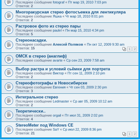
Последнее сообщение
fotograf
«
Пт мар 19, 2010 7:03 pm
Ответов:
2
Многоракурсная стерео фотосъемка для лентикуляра
Последнее сообщение
Яшка
«
Чт мар 18, 2010 8:01 pm
Ответов:
2
Растровое фото из стерео пары
Последнее сообщение
paulvl
«
Пн мар 15, 2010 4:34 pm
Ответов:
5
Стереонасадки.
Последнее сообщение
Алексей Поляков
«
Пн окт 12, 2009 9:30 am
Ответов:
15
1
2
ОМСК в стерео (анаглиф)
Последнее сообщение
avarte
«
Ср сен 23, 2009 7:58 am
Выбор растра и условий сьёмки для портрета
Последнее сообщение
Виктор
«
Пт сен 11, 2009 2:10 pm
Ответов:
2
Стереофотографы в Новосибирске
Последнее сообщение
Евгения
«
Чт сен 03, 2009 2:30 pm
Ответов:
3
Интегральное стерео
Последнее сообщение
Ledmaster
«
Ср авг 05, 2009 10:12 am
Ответов:
2
Теоретически..
Последнее сообщение
orgail
«
Пт июл 31, 2009 2:02 pm
Ответов:
4
StereoMeter под Windows CE
Последнее сообщение
SaY
«
Ср июл 22, 2009 8:36 pm
Ответов:
21
1
2