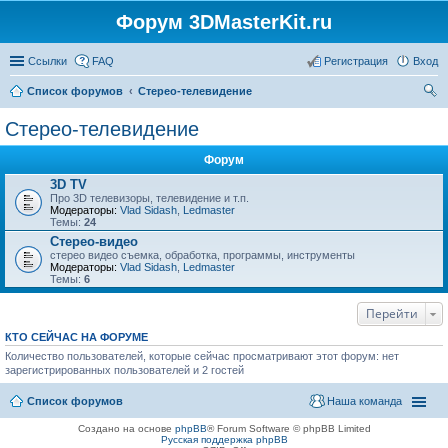
Форум 3DMasterKit.ru
Ссылки
FAQ
Регистрация
Вход
Список форумов
Стерео-телевидение
ои
Стерео-телевидение
ск
Форум
3D TV
Про 3D телевизоры, телевидение и т.п.
Модераторы:
Vlad Sidash
,
Ledmaster
Темы:
24
Стерео-видео
стерео видео съемка, обработка, программы, инструменты
Модераторы:
Vlad Sidash
,
Ledmaster
Темы:
6
Перейти
КТО СЕЙЧАС НА ФОРУМЕ
Количество пользователей, которые сейчас просматривают этот форум: нет
зарегистрированных пользователей и 2 гостей
Список форумов
Наша команда
Создано на основе
phpBB
® Forum Software © phpBB Limited
Русская поддержка phpBB