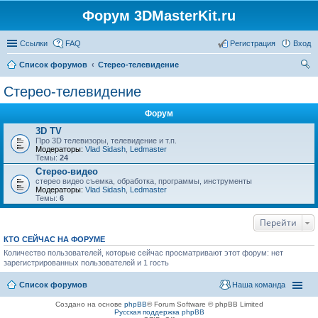
Форум 3DMasterKit.ru
Ссылки
FAQ
Регистрация
Вход
Список форумов
Стерео-телевидение
ои
Стерео-телевидение
ск
Форум
3D TV
Про 3D телевизоры, телевидение и т.п.
Модераторы:
Vlad Sidash
,
Ledmaster
Темы:
24
Стерео-видео
стерео видео съемка, обработка, программы, инструменты
Модераторы:
Vlad Sidash
,
Ledmaster
Темы:
6
Перейти
КТО СЕЙЧАС НА ФОРУМЕ
Количество пользователей, которые сейчас просматривают этот форум: нет
зарегистрированных пользователей и 1 гость
Список форумов
Наша команда
Создано на основе
phpBB
® Forum Software © phpBB Limited
Русская поддержка phpBB