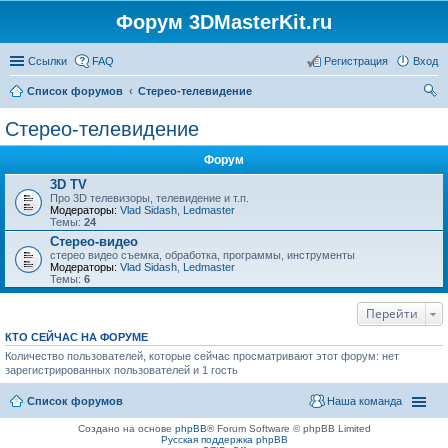
Форум 3DMasterKit.ru
Ссылки
FAQ
Регистрация
Вход
Список форумов
Стерео-телевидение
ои
Стерео-телевидение
ск
Форум
3D TV
Про 3D телевизоры, телевидение и т.п.
Модераторы:
Vlad Sidash
,
Ledmaster
Темы:
24
Стерео-видео
стерео видео съемка, обработка, программы, инструменты
Модераторы:
Vlad Sidash
,
Ledmaster
Темы:
6
Перейти
КТО СЕЙЧАС НА ФОРУМЕ
Количество пользователей, которые сейчас просматривают этот форум: нет
зарегистрированных пользователей и 1 гость
Список форумов
Наша команда
Создано на основе
phpBB
® Forum Software © phpBB Limited
Русская поддержка phpBB