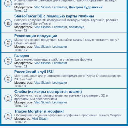
Использование шаблонов для создания стерео-изображений, псевдо-
стерео
Модераторы:
Vlad Sidash
,
Ledmaster
,
Дмитрий Кудрявский
Темы:
17
StereoTracer/3D с помощью карты глубины
Вопросы создания 3D изображений методом "карты глубины", работа с
программой StereoTracer
Модераторы:
Vlad Sidash
,
Ledmaster
,
Anastasiya
Темы:
27
Реализация продукции
Маркетинг стерео продукции: как найти заказы? какую поставить цену?
Обмен опытом
Модераторы:
Vlad Sidash
,
Ledmaster
Темы:
12
Галерея
Здесь можно размещать работы участников форума
Модераторы:
Vlad Sidash
,
Ledmaster
Темы:
11
Российский клуб ISU
Место общения для участников неформального "Клуба Стереоскопистов
ISU России"
Модераторы:
Vlad Sidash
,
Ledmaster
Темы:
3
Флейм (из искры возгорится пламя)
Общение на темы произвольные, но все-таки связанные с 3D и
программным обеспечением
Модераторы:
Vlad Sidash
,
Ledmaster
Темы:
19
Triaxes Morpher и морфинг
Обсуждение создания эффектов морфинга в программе Triaxes Morpher
Модератор:
Vlad Sidash
Темы:
2