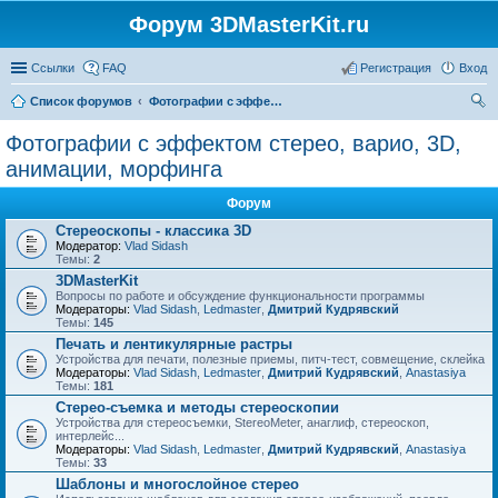
Форум 3DMasterKit.ru
Ссылки
FAQ
Регистрация
Вход
Список форумов
Фотографии с эффектом стерео, варио, 3D, анимации, морфинга
ои
Фотографии с эффектом стерео, варио, 3D,
ск
анимации, морфинга
Форум
Стереоскопы - классика 3D
Модератор:
Vlad Sidash
Темы:
2
3DMasterKit
Вопросы по работе и обсуждение функциональности программы
Модераторы:
Vlad Sidash
,
Ledmaster
,
Дмитрий Кудрявский
Темы:
145
Печать и лентикулярные растры
Устройства для печати, полезные приемы, питч-тест, совмещение, склейка
Модераторы:
Vlad Sidash
,
Ledmaster
,
Дмитрий Кудрявский
,
Anastasiya
Темы:
181
Стерео-съемка и методы стереоскопии
Устройства для стереосъемки, StereoMeter, анаглиф, стереоскоп,
интерлейс...
Модераторы:
Vlad Sidash
,
Ledmaster
,
Дмитрий Кудрявский
,
Anastasiya
Темы:
33
Шаблоны и многослойное стерео