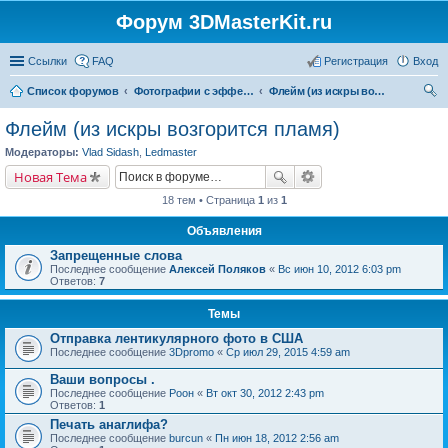
Форум 3DMasterKit.ru
Ссылки
FAQ
Регистрация
Вход
Список форумов
Фотографии с эффектом стерео, варио, 3D, анимации, морфинга
Флейм (из искры возгорится пламя)
ои
Флейм (из искры возгорится пламя)
ск
Модераторы:
Vlad Sidash
,
Ledmaster
Новая Тема
18 тем • Страница
1
из
1
Объявления
Запрещенные слова
Последнее сообщение
Алексей Поляков
«
Вс июн 10, 2012 6:03 pm
Ответов:
7
Темы
Отправка лентикулярного фото в США
Последнее сообщение
3Dpromo
«
Ср июл 29, 2015 4:59 am
Ваши вопросы .
Последнее сообщение
Pоон
«
Вт окт 30, 2012 2:43 pm
Ответов:
1
Печать анаглифа?
Последнее сообщение
burcun
«
Пн июн 18, 2012 2:56 am