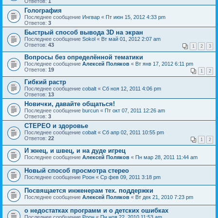
Ответов:
1
Голография
Последнее сообщение
Ингвар
«
Пт июн 15, 2012 4:33 pm
Ответов:
3
Быстрый способ вывода 3D на экран
Последнее сообщение
Sokol
«
Вт май 01, 2012 2:07 am
Ответов:
43
1
2
3
Вопросы без определённой тематики
Последнее сообщение
Алексей Поляков
«
Вт янв 17, 2012 6:11 pm
Ответов:
19
1
2
Гибкий растр
Последнее сообщение
cobalt
«
Сб ноя 12, 2011 4:06 pm
Ответов:
13
Новички, давайте общаться!
Последнее сообщение
burcun
«
Пт окт 07, 2011 12:26 am
Ответов:
3
СТЕРЕО и здоровье
Последнее сообщение
cobalt
«
Сб апр 02, 2011 10:55 pm
Ответов:
22
1
2
И жнец, и швец, и на дуде игрец
Последнее сообщение
Алексей Поляков
«
Пн мар 28, 2011 11:44 am
Новый способ просмотра стерео
Последнее сообщение
Pоон
«
Ср фев 09, 2011 3:18 pm
Посвящается инженерам тех. поддержки
Последнее сообщение
Алексей Поляков
«
Вт дек 21, 2010 7:23 pm
о недостатках программ и о детских ошибках
Последнее сообщение
Pоон
«
Пн ноя 22, 2010 11:53 am