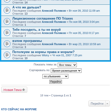
Ответов:
14
А что же дальше?
Последнее сообщение
Алексей Поляков
«
Вт ноя 09, 2010 11:09 am
Ответов:
13
Лицензионное соглашение ПО Triaxes
Последнее сообщение
Алексей Поляков
«
Пн ноя 08, 2010 3:04 pm
Ответов:
1
Тебе посодють, а ты не воруй
Последнее сообщение
Алексей Поляков
«
Пт ноя 05, 2010 8:17 pm
Ответов:
7
взлом программы
Последнее сообщение
Алексей Поляков
«
Вт мар 23, 2010 10:59 am
Ответов:
3
Потолкуем за нормы права и морали?
Последнее сообщение
Wisky
«
Чт ноя 01, 2007 7:25 pm
Ответов:
10
Показать темы за:
Сортировать по:
Новая Тема
18 тем • Страница
1
из
1
Перейти
КТО СЕЙЧАС НА ФОРУМЕ