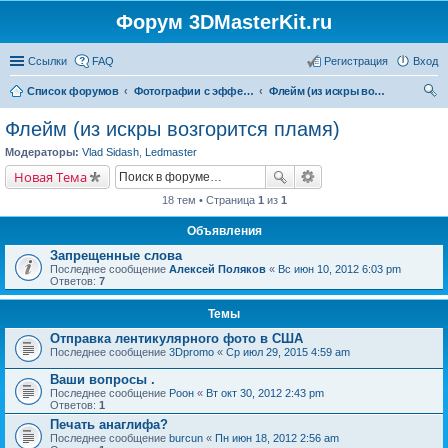
Форум 3DMasterKit.ru
Ссылки
FAQ
Регистрация
Вход
Список форумов
Фотографии с эффектом стерео, варио, 3D, анимации, морфинга
Флейм (из искры возгорится пламя)
ои
Флейм (из искры возгорится пламя)
ск
Модераторы:
Vlad Sidash
,
Ledmaster
Новая Тема
18 тем • Страница
1
из
1
Объявления
Запрещенные слова
Последнее сообщение
Алексей Поляков
«
Вс июн 10, 2012 6:03 pm
Ответов:
7
Темы
Отправка лентикулярного фото в США
Последнее сообщение
3Dpromo
«
Ср июл 29, 2015 4:59 am
Ваши вопросы .
Последнее сообщение
Pоон
«
Вт окт 30, 2012 2:43 pm
Ответов:
1
Печать анаглифа?
Последнее сообщение
burcun
«
Пн июн 18, 2012 2:56 am