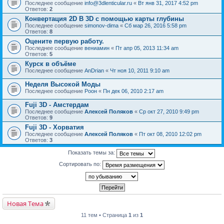
Последнее сообщение
info@3dlenticular.ru
«
Вт янв 31, 2017 4:52 pm
Ответов:
2
Конвертация 2D B 3D с помощью карты глубины
Последнее сообщение
simonov-dima
«
Сб мар 26, 2016 5:58 pm
Ответов:
8
Оцените первую работу.
Последнее сообщение
вениамин
«
Пт апр 05, 2013 11:34 am
Ответов:
5
Курск в объёме
Последнее сообщение
AnDrian
«
Чт ноя 10, 2011 9:10 am
Неделя Высокой Моды
Последнее сообщение
Pоон
«
Пн дек 06, 2010 2:17 am
Fuji 3D - Амстердам
Последнее сообщение
Алексей Поляков
«
Ср окт 27, 2010 9:49 pm
Ответов:
9
Fuji 3D - Хорватия
Последнее сообщение
Алексей Поляков
«
Пт окт 08, 2010 12:02 pm
Ответов:
3
Показать темы за:
Сортировать по:
Новая Тема
11 тем • Страница
1
из
1