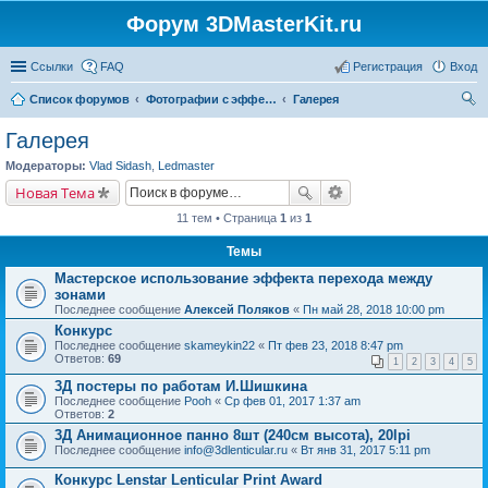
Форум 3DMasterKit.ru
Ссылки
FAQ
Регистрация
Вход
Список форумов
Фотографии с эффектом стерео, варио, 3D, анимации, морфинга
Галерея
ои
Галерея
ск
Модераторы:
Vlad Sidash
,
Ledmaster
Новая Тема
11 тем • Страница
1
из
1
Темы
Мастерское использование эффекта перехода между
зонами
Последнее сообщение
Алексей Поляков
«
Пн май 28, 2018 10:00 pm
Конкурс
Последнее сообщение
skameykin22
«
Пт фев 23, 2018 8:47 pm
Ответов:
69
1
2
3
4
5
3Д постеры по работам И.Шишкина
Последнее сообщение
Pooh
«
Ср фев 01, 2017 1:37 am
Ответов:
2
3Д Анимационное панно 8шт (240см высота), 20lpi
Последнее сообщение
info@3dlenticular.ru
«
Вт янв 31, 2017 5:11 pm
Конкурс Lenstar Lenticular Print Award