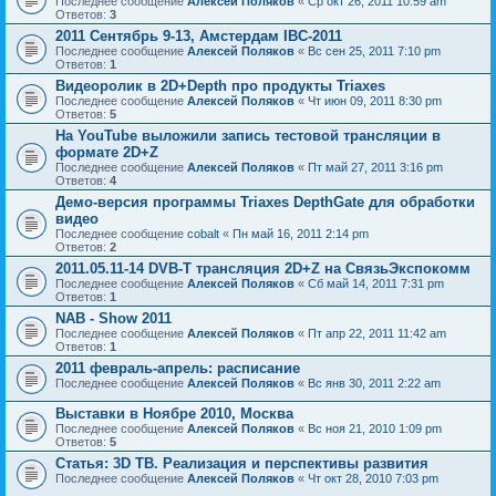
Последнее сообщение
Алексей Поляков
«
Ср окт 26, 2011 10:59 am
Ответов:
3
2011 Сентябрь 9-13, Амстердам IBC-2011
Последнее сообщение
Алексей Поляков
«
Вс сен 25, 2011 7:10 pm
Ответов:
1
Видеоролик в 2D+Depth про продукты Triaxes
Последнее сообщение
Алексей Поляков
«
Чт июн 09, 2011 8:30 pm
Ответов:
5
На YouTube выложили запись тестовой трансляции в
формате 2D+Z
Последнее сообщение
Алексей Поляков
«
Пт май 27, 2011 3:16 pm
Ответов:
4
Демо-версия программы Triaxes DepthGate для обработки
видео
Последнее сообщение
cobalt
«
Пн май 16, 2011 2:14 pm
Ответов:
2
2011.05.11-14 DVB-T трансляция 2D+Z на СвязьЭкспокомм
Последнее сообщение
Алексей Поляков
«
Сб май 14, 2011 7:31 pm
Ответов:
1
NAB - Show 2011
Последнее сообщение
Алексей Поляков
«
Пт апр 22, 2011 11:42 am
Ответов:
1
2011 февраль-апрель: расписание
Последнее сообщение
Алексей Поляков
«
Вс янв 30, 2011 2:22 am
Выставки в Ноябре 2010, Москва
Последнее сообщение
Алексей Поляков
«
Вс ноя 21, 2010 1:09 pm
Ответов:
5
Статья: 3D ТВ. Реализация и перспективы развития
Последнее сообщение
Алексей Поляков
«
Чт окт 28, 2010 7:03 pm