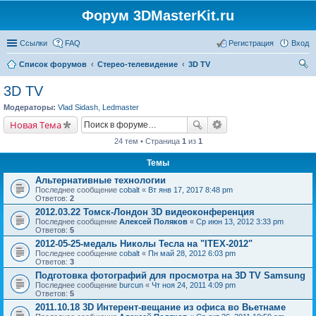
Форум 3DMasterKit.ru
Ссылки
FAQ
Регистрация
Вход
Список форумов
Стерео-телевидение
3D TV
ои
3D TV
ск
Модераторы:
Vlad Sidash
,
Ledmaster
Новая Тема
24 тем • Страница
1
из
1
Темы
Альтернативные технологии
Последнее сообщение
cobalt
«
Вт янв 17, 2017 8:48 pm
Ответов:
2
2012.03.22 Томск-Лондон 3D видеоконференция
Последнее сообщение
Алексей Поляков
«
Ср июн 13, 2012 3:33 pm
Ответов:
5
2012-05-25-медаль Николы Тесла на "ITEX-2012"
Последнее сообщение
cobalt
«
Пн май 28, 2012 6:03 pm
Ответов:
3
Подготовка фотографий для просмотра на 3D TV Samsung
Последнее сообщение
burcun
«
Чт ноя 24, 2011 4:09 pm
Ответов:
5
2011.10.18 3D Интерент-вещание из офиса во Вьетнаме