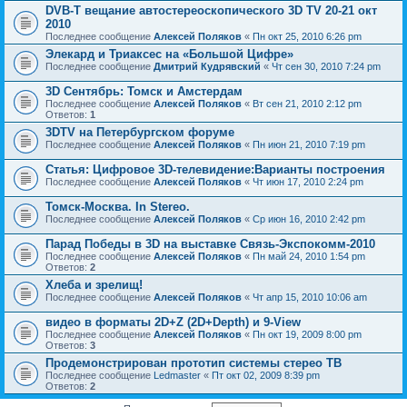
DVB-T вещание автостереоскопического 3D TV 20-21 окт
2010
Последнее сообщение
Алексей Поляков
«
Пн окт 25, 2010 6:26 pm
Элекард и Триаксес на «Большой Цифре»
Последнее сообщение
Дмитрий Кудрявский
«
Чт сен 30, 2010 7:24 pm
3D Сентябрь: Томск и Амстердам
Последнее сообщение
Алексей Поляков
«
Вт сен 21, 2010 2:12 pm
Ответов:
1
3DTV на Петербургском форуме
Последнее сообщение
Алексей Поляков
«
Пн июн 21, 2010 7:19 pm
Статья: Цифровое 3D-телевидение:Варианты построения
Последнее сообщение
Алексей Поляков
«
Чт июн 17, 2010 2:24 pm
Томск-Москва. In Stereo.
Последнее сообщение
Алексей Поляков
«
Ср июн 16, 2010 2:42 pm
Парад Победы в 3D на выставке Связь-Экспокомм-2010
Последнее сообщение
Алексей Поляков
«
Пн май 24, 2010 1:54 pm
Ответов:
2
Хлеба и зрелищ!
Последнее сообщение
Алексей Поляков
«
Чт апр 15, 2010 10:06 am
видео в форматы 2D+Z (2D+Depth) и 9-View
Последнее сообщение
Алексей Поляков
«
Пн окт 19, 2009 8:00 pm
Ответов:
3
Продемонстрирован прототип системы стерео ТВ
Последнее сообщение
Ledmaster
«
Пт окт 02, 2009 8:39 pm
Ответов:
2