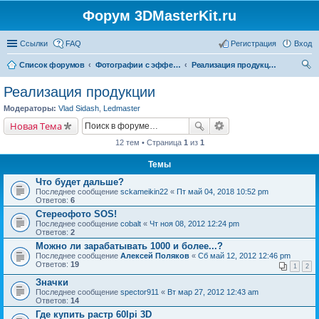
Форум 3DMasterKit.ru
Ссылки
FAQ
Регистрация
Вход
Список форумов
Фотографии с эффектом стерео, варио, 3D, анимации, морфинга
Реализация продукции
ои
Реализация продукции
ск
Модераторы:
Vlad Sidash
,
Ledmaster
Новая Тема
12 тем • Страница
1
из
1
Темы
Что будет дальше?
Последнее сообщение
sckameikin22
«
Пт май 04, 2018 10:52 pm
Ответов:
6
Стереофото SOS!
Последнее сообщение
cobalt
«
Чт ноя 08, 2012 12:24 pm
Ответов:
2
Можно ли зарабатывать 1000 и более...?
Последнее сообщение
Алексей Поляков
«
Сб май 12, 2012 12:46 pm
Ответов:
19
1
2
Значки
Последнее сообщение
spector911
«
Вт мар 27, 2012 12:43 am
Ответов:
14
Где купить растр 60lpi 3D