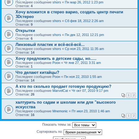
Последнее сообщение
shors
«
Пн мар 26, 2012 1:23 pm
Ответов:
4
Хочу вложится в стерео варио, создать центр печати
3Dстерео
Последнее сообщение
shors
«
Сб фев 18, 2012 2:26 am
Ответов:
9
Открытки
Последнее сообщение
shors
«
Пн дек 12, 2011 12:21 pm
Ответов:
6
Линзовый пластик и всё-всё-всё...
Последнее сообщение
shors
«
Ср ноя 23, 2011 11:35 am
Ответов:
14
Хочу предложить в детские сады, но.....
Последнее сообщение
Pоон
«
Чт янв 27, 2011 3:31 am
Ответов:
1
Что делают китайцы?
Последнее сообщение
Pоон
«
Пн ноя 22, 2010 1:55 am
Ответов:
14
А кто по сколько продает готовую продукцию?
Последнее сообщение
MarvelCat
«
Чт окт 07, 2010 9:17 pm
Ответов:
26
1
2
халтурить по садам и школам или для "высокого
искусства
Последнее сообщение
Mnemonic
«
Пт июл 23, 2010 1:46 am
Ответов:
16
1
2
Показать темы за:
Сортировать по: