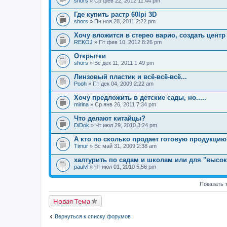
shors
т
» Ср фев 22, 2012 11:44 pm
н
е
а
м
Где купить растр 60lpi 3D
я
а
shors
т
» Пн ноя 28, 2011 2:22 pm
с
е
о
м
Хочу вложится в стерео варио, создать центр
д
а
REKOJ
» Пт фев 10, 2012 8:26 pm
е
с
р
о
Открытки
ж
д
и
shors
» Вс дек 11, 2011 1:49 pm
е
т
р
о
Линзовый пластик и всё-всё-всё...
ж
п
и
Pooh
» Пт дек 04, 2009 2:22 am
р
т
о
о
Хочу предложить в детские сады, но.....
с
п
.
mirina
» Ср янв 26, 2011 7:34 pm
р
о
Что делают китайцы?
с
.
DiDok
» Чт июл 29, 2010 3:24 pm
А кто по сколько продает готовую продукцию
Timur
» Вс май 31, 2009 2:38 am
халтурить по садам и школам или для "высок
paulvl
» Чт июл 01, 2010 5:56 pm
Показать 
Новая Тема
Вернуться к списку форумов