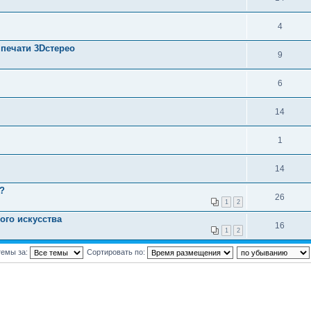
4
 печати 3Dстерео
9
6
14
1
14
?
26
1
2
ого искусства
16
1
2
темы за:
Сортировать по: