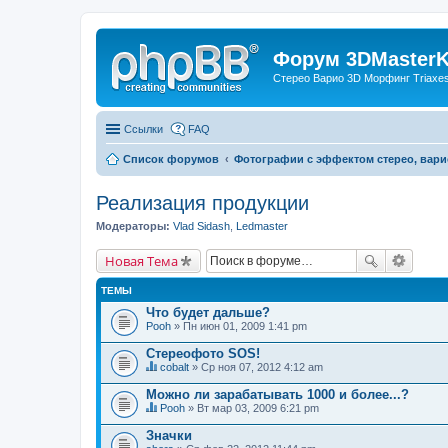
Форум 3DMasterKi
Стерео Варио 3D Морфинг Triaxes 
Ссылки
FAQ
Список форумов
Фотографии с эффектом стерео, вари
Реализация продукции
Модераторы:
Vlad Sidash
,
Ledmaster
Новая Тема
ТЕМЫ
Что будет дальше?
Pooh
» Пн июн 01, 2009 1:41 pm
Стереофото SOS!
cobalt
» Ср ноя 07, 2012 4:12 am
Д
а
Можно ли зарабатывать 1000 и более...?
н
Pooh
» Вт мар 03, 2009 6:21 pm
н
Д
а
а
Значки
я
н