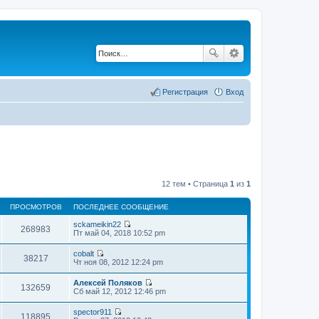
Регистрация
Вход
12 тем • Страница
1
из
1
ПРОСМОТРОВ
ПОСЛЕДНЕЕ СООБЩЕНИЕ
sckameikin22
268983
П
Пт май 04, 2018 10:52 pm
е
р
cobalt
е
38217
П
Чт ноя 08, 2012 12:24 pm
й
е
т
р
Алексей Поляков
и
е
132659
П
Сб май 12, 2012 12:46 pm
к
й
е
п
т
р
о
spector911
и
е
118895
с