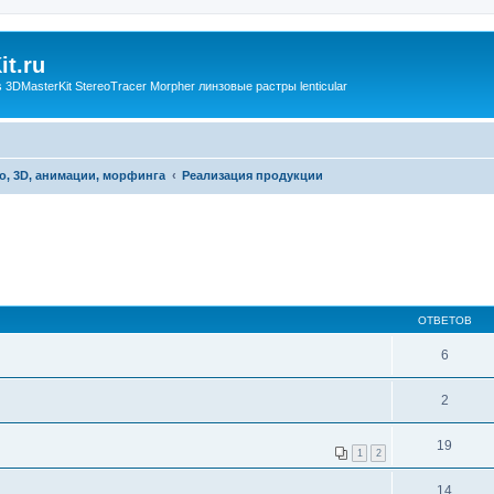
t.ru
3DMasterKit StereoTracer Morpher линзовые растры lenticular
о, 3D, анимации, морфинга
Реализация продукции
ОТВЕТОВ
6
2
19
1
2
14