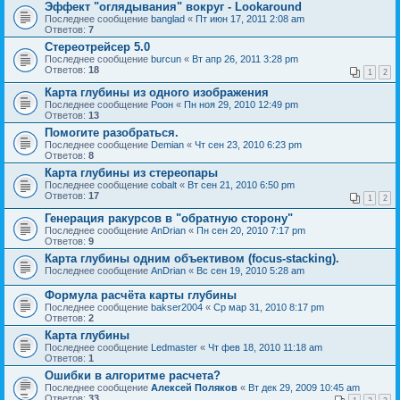
Эффект "оглядывания" вокруг - Lookaround
Последнее сообщение
banglad
«
Пт июн 17, 2011 2:08 am
Ответов:
7
Стереотрейсер 5.0
Последнее сообщение
burcun
«
Вт апр 26, 2011 3:28 pm
Ответов:
18
1
2
Карта глубины из одного изображения
Последнее сообщение
Pоон
«
Пн ноя 29, 2010 12:49 pm
Ответов:
13
Помогите разобраться.
Последнее сообщение
Demian
«
Чт сен 23, 2010 6:23 pm
Ответов:
8
Карта глубины из стереопары
Последнее сообщение
cobalt
«
Вт сен 21, 2010 6:50 pm
Ответов:
17
1
2
Генерация ракурсов в "обратную сторону"
Последнее сообщение
AnDrian
«
Пн сен 20, 2010 7:17 pm
Ответов:
9
Карта глубины одним объективом (focus-stacking).
Последнее сообщение
AnDrian
«
Вс сен 19, 2010 5:28 am
Формула расчёта карты глубины
Последнее сообщение
bakser2004
«
Ср мар 31, 2010 8:17 pm
Ответов:
2
Карта глубины
Последнее сообщение
Ledmaster
«
Чт фев 18, 2010 11:18 am
Ответов:
1
Ошибки в алгоритме расчета?
Последнее сообщение
Алексей Поляков
«
Вт дек 29, 2009 10:45 am
Ответов:
33