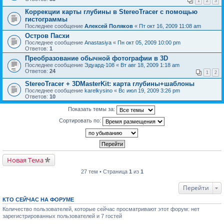
1
2
3
Коррекции карты глубины в StereoTracer с помощью
гистограммы
Последнее сообщение
Алексей Поляков
«
Пт окт 16, 2009 11:08 am
Остров Пасхи
Последнее сообщение
Anastasiya
«
Пн окт 05, 2009 10:00 pm
Ответов:
1
Преобразование обычной фотографии в 3D
Последнее сообщение
Эдуард-108
«
Вт авг 18, 2009 1:18 am
Ответов:
24
1
2
StereoTracer + 3DMasterKit: карта глубины+шаблоны
Последнее сообщение
karelkysino
«
Вс июл 19, 2009 3:26 pm
Ответов:
10
Показать темы за:
Сортировать по:
Новая Тема
27 тем • Страница
1
из
1
Перейти
КТО СЕЙЧАС НА ФОРУМЕ
Количество пользователей, которые сейчас просматривают этот форум: нет
зарегистрированных пользователей и 7 гостей