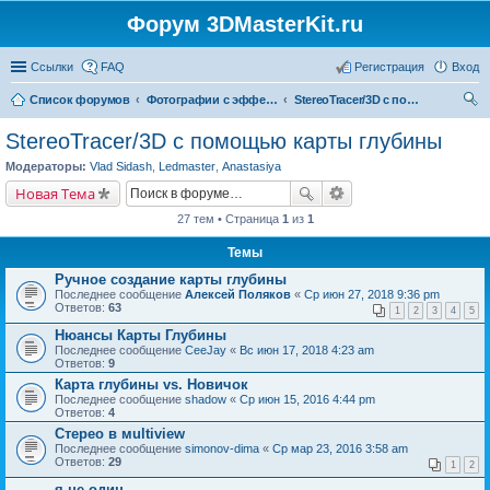
Форум 3DMasterKit.ru
Ссылки
FAQ
Регистрация
Вход
Список форумов
Фотографии с эффектом стерео, варио, 3D, анимации, морфинга
StereoTracer/3D с помощью карты глубины
ои
StereoTracer/3D с помощью карты глубины
ск
Модераторы:
Vlad Sidash
,
Ledmaster
,
Anastasiya
Новая Тема
27 тем • Страница
1
из
1
Темы
Ручное создание карты глубины
Последнее сообщение
Алексей Поляков
«
Ср июн 27, 2018 9:36 pm
Ответов:
63
1
2
3
4
5
Нюансы Карты Глубины
Последнее сообщение
CeeJay
«
Вс июн 17, 2018 4:23 am
Ответов:
9
Карта глубины vs. Новичок
Последнее сообщение
shadow
«
Ср июн 15, 2016 4:44 pm
Ответов:
4
Стерео в мultiview
Последнее сообщение
simonov-dima
«
Ср мар 23, 2016 3:58 am
Ответов:
29
1
2
я не один