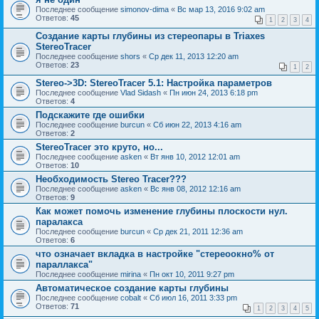
Последнее сообщение
simonov-dima
«
Вс мар 13, 2016 9:02 am
Ответов:
45
1
2
3
4
Создание карты глубины из стереопары в Triaxes
StereoTracer
Последнее сообщение
shors
«
Ср дек 11, 2013 12:20 am
Ответов:
23
1
2
Stereo->3D: StereoTracer 5.1: Настройка параметров
Последнее сообщение
Vlad Sidash
«
Пн июн 24, 2013 6:18 pm
Ответов:
4
Подскажите где ошибки
Последнее сообщение
burcun
«
Сб июн 22, 2013 4:16 am
Ответов:
2
StereoTracer это круто, но...
Последнее сообщение
asken
«
Вт янв 10, 2012 12:01 am
Ответов:
10
Необходимость Stereo Tracer???
Последнее сообщение
asken
«
Вс янв 08, 2012 12:16 am
Ответов:
9
Как может помочь изменение глубины плоскости нул.
паралакса
Последнее сообщение
burcun
«
Ср дек 21, 2011 12:36 am
Ответов:
6
что означает вкладка в настройке "стереоокно% от
параллакса"
Последнее сообщение
mirina
«
Пн окт 10, 2011 9:27 pm
Автоматическое создание карты глубины
Последнее сообщение
cobalt
«
Сб июл 16, 2011 3:33 pm
Ответов:
71
1
2
3
4
5