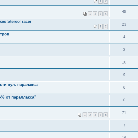
1
2
45
1
2
3
4
es StereoTracer
23
1
2
етров
4
2
10
9
ти нул. паралакса
6
о% от параллакса"
0
71
1
2
3
4
5
7