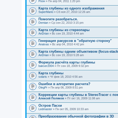
Pоон
» Пн апр 04, 2011 1:20 pm
Карта глубины из одного изображения
SuperMario
» Сб ноя 27, 2010 12:26 am
Помогите разобраться.
Demian
» Ср сен 22, 2010 3:15 pm
Карта глубины из стереопары
AnDrian
» Вс сен 19, 2010 4:44 am
Генерация ракурсов в "обратную сторону"
Anatvas
» Вс апр 04, 2010 4:42 pm
Карта глубины одним объективом (focus-stack
AnDrian
» Вс сен 19, 2010 5:28 am
Формула расчёта карты глубины
bakser2004
» Пт сен 18, 2009 9:32 pm
Карта глубины
solaris
» Чт фев 18, 2010 4:56 am
Ошибки в алгоритме расчета?
OlegPr
» Пн апр 06, 2009 8:51 pm
Коррекции карты глубины в StereoTracer с 
Алексей Поляков
» Пт окт 16, 2009 11:08 am
Остров Пасхи
Ledmaster
» Пн окт 05, 2009 10:33 am
Преобразование обычной фотографии в 3D