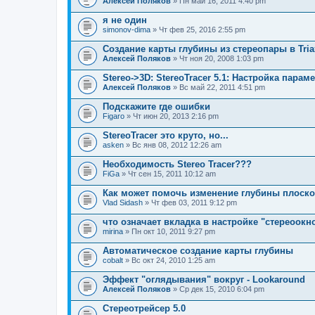
Алексей Поляков
» Пн май 16, 2011 4:40 pm
я не один
simonov-dima
» Чт фев 25, 2016 2:55 pm
Создание карты глубины из стереопары в Triax
Алексей Поляков
» Чт ноя 20, 2008 1:03 pm
Stereo->3D: StereoTracer 5.1: Настройка парам
Алексей Поляков
» Вс май 22, 2011 4:51 pm
Подскажите где ошибки
Figaro
» Чт июн 20, 2013 2:16 pm
StereoTracer это круто, но...
asken
» Вс янв 08, 2012 12:26 am
Необходимость Stereo Tracer???
FiGa
» Чт сен 15, 2011 10:12 am
Как может помочь изменение глубины плоскос
Vlad Sidash
» Чт фев 03, 2011 9:12 pm
что означает вкладка в настройке "стереоокн
mirina
» Пн окт 10, 2011 9:27 pm
Автоматическое создание карты глубины
cobalt
» Вс окт 24, 2010 1:25 am
Эффект "оглядывания" вокруг - Lookaround
Алексей Поляков
» Ср дек 15, 2010 6:04 pm
Стереотрейсер 5.0