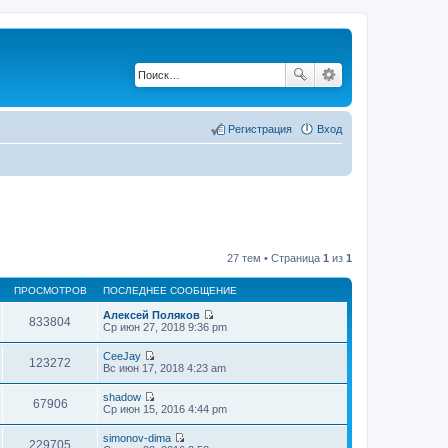
Регистрация
Вход
27 тем • Страница
1
из
1
ПРОСМОТРОВ
ПОСЛЕДНЕЕ СООБЩЕНИЕ
Алексей Поляков
833804
П
Ср июн 27, 2018 9:36 pm
е
р
CeeJay
е
123272
П
Вс июн 17, 2018 4:23 am
й
е
т
р
shadow
и
е
67906
П
Ср июн 15, 2016 4:44 pm
к
й
е
п
т
р
о
simonov-dima
и
е
229705
с