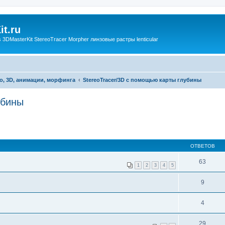
t.ru
3DMasterKit StereoTracer Morpher линзовые растры lenticular
о, 3D, анимации, морфинга
StereoTracer/3D с помощью карты глубины
убины
ОТВЕТОВ
63
1
2
3
4
5
9
4
29