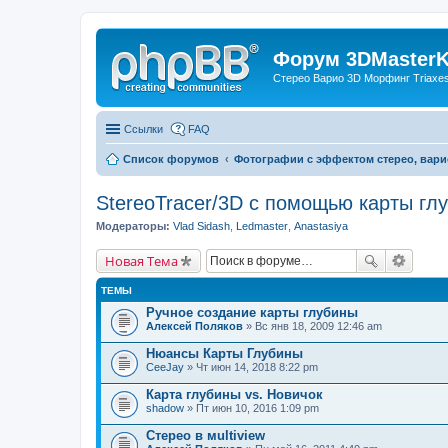
Форум 3DMasterKi
Стерео Варио 3D Морфинг Triaxes 
Ссылки
FAQ
Список форумов
Фотографии с эффектом стерео, вари
StereoTracer/3D с помощью карты гл
Модераторы:
Vlad Sidash
,
Ledmaster
,
Anastasiya
Новая Тема
ТЕМЫ
Ручное создание карты глубины
Алексей Поляков
» Вс янв 18, 2009 12:46 am
Нюансы Карты Глубины
CeeJay
» Чт июн 14, 2018 8:22 pm
Карта глубины vs. Новичок
shadow
» Пт июн 10, 2016 1:09 pm
Стерео в мultiview