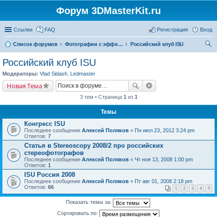
Форум 3DMasterKit.ru
Ссылки
FAQ
Регистрация
Вход
Список форумов
Фотографии с эффектом стерео, варио, 3D, анимации, морфинга
Российский клуб ISU
ои
Российский клуб ISU
ск
Модераторы:
Vlad Sidash
,
Ledmaster
Новая Тема
3 тем • Страница
1
из
1
Темы
Конгресс ISU
Последнее сообщение
Алексей Поляков
«
Пн июл 23, 2012 3:24 pm
Ответов:
7
Статья в Stereoscopy 2008/2 про российских
стереофотографов
Последнее сообщение
Алексей Поляков
«
Чт ноя 13, 2008 1:00 pm
Ответов:
1
ISU Россия 2008
Последнее сообщение
Алексей Поляков
«
Пт авг 01, 2008 2:18 pm
Ответов:
66
1
2
3
4
5
Показать темы за:
Сортировать по: