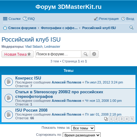
Форум 3DMasterKit.ru
Ссылки
FAQ
Регистрация
Вход
Список форумов
Фотографии с эффектом стерео, варио, 3D, анимации, морфинга
Российский клуб ISU
ои
Российский клуб ISU
ск
Модераторы:
Vlad Sidash
,
Ledmaster
Новая Тема
3 тем • Страница
1
из
1
Темы
Конгресс ISU
Последнее сообщение
Алексей Поляков
«
Пн июл 23, 2012 3:24 pm
Ответов:
7
Статья в Stereoscopy 2008/2 про российских
стереофотографов
Последнее сообщение
Алексей Поляков
«
Чт ноя 13, 2008 1:00 pm
Ответов:
1
ISU Россия 2008
Последнее сообщение
Алексей Поляков
«
Пт авг 01, 2008 2:18 pm
Ответов:
66
1
2
3
4
5
Показать темы за:
Сортировать по: