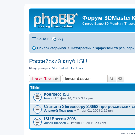
Форум 3DMasterKi
Стерео Варио 3D Морфинг Triaxes 
Ссылки
FAQ
Список форумов
Фотографии с эффектом стерео, вари
Российский клуб ISU
Модераторы:
Vlad Sidash
,
Ledmaster
Новая Тема
ТЕМЫ
Конгресс ISU
Pooh
» Сб фев 14, 2009 3:12 pm
Статья в Stereoscopy 2008/2 про российских 
Алексей Поляков
» Пт авг 01, 2008 2:12 pm
ISU Россия 2008
Антон Шабров
» Пт янв 18, 2008 2:33 pm
Показать 