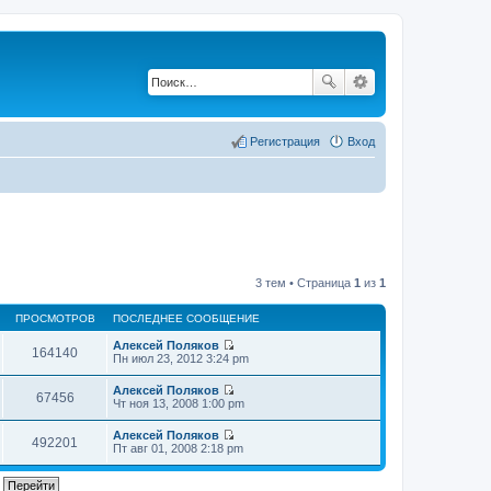
Регистрация
Вход
3 тем • Страница
1
из
1
ПРОСМОТРОВ
ПОСЛЕДНЕЕ СООБЩЕНИЕ
Алексей Поляков
164140
П
Пн июл 23, 2012 3:24 pm
е
р
Алексей Поляков
е
67456
П
Чт ноя 13, 2008 1:00 pm
й
е
т
р
Алексей Поляков
и
е
492201
П
Пт авг 01, 2008 2:18 pm
к
й
е
п
т
р
о
и
е
с