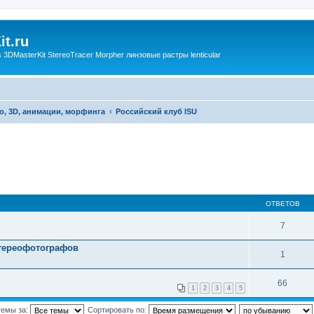
t.ru
3DMasterKit StereoTracer Morpher линзовые растры lenticular
о, 3D, анимации, морфинга
Российский клуб ISU
ОТВЕТОВ
7
стереофотографов
1
66
1
2
3
4
5
темы за:
Сортировать по: