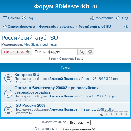
Форум 3DMasterKit.ru
Ссылки
FAQ
Регистрация
Вход
Список форумов
Фотографии с эффектом стерео, варио, 3D, анимации, морфинга
Российский клуб ISU
ои
Российский клуб ISU
ск
Модераторы:
Vlad Sidash
,
Ledmaster
Новая Тема
3 тем • Страница
1
из
1
Темы
Конгресс ISU
Последнее сообщение
Алексей Поляков
«
Пн июл 23, 2012 3:24 pm
Ответов:
7
Статья в Stereoscopy 2008/2 про российских
стереофотографов
Последнее сообщение
Алексей Поляков
«
Чт ноя 13, 2008 1:00 pm
Ответов:
1
ISU Россия 2008
Последнее сообщение
Алексей Поляков
«
Пт авг 01, 2008 2:18 pm
Ответов:
66
1
2
3
4
5
Показать темы за:
Сортировать по: