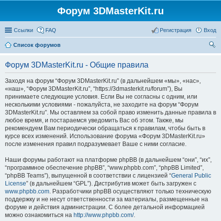
Форум 3DMasterKit.ru
Ссылки
FAQ
Регистрация
Вход
Список форумов
ои
Форум 3DMasterKit.ru - Общие правила
ск
Заходя на форум “Форум 3DMasterKit.ru” (в дальнейшем «мы», «нас»,
«наш», “Форум 3DMasterKit.ru”, “https://3dmasterkit.ru/forum”), Вы
принимаете следующие условия. Если Вы не согласны с одним, или
несколькими условиями - пожалуйста, не заходите на форум “Форум
3DMasterKit.ru”. Мы оставляем за собой право изменить данные правила в
любое время, и постараемся уведомить Вас об этом. Также, мы
рекомендуем Вам периодически обращаться к правилам, чтобы быть в
курсе всех изменений. Использование форума «Форум 3DMasterKit.ru»
после изменения правил подразумевает Ваше с ними согласие.
Наши форумы работают на платформе phpBB (в дальнейшем “они”, “их”,
“программное обеспечение phpBB”, “www.phpbb.com”, “phpBB Limited”,
“phpBB Teams”), выпущенной в соответствии с лицензией “
General Public
License
” (в дальнейшем “GPL”). Дистрибутив может быть загружен с
www.phpbb.com
. Разработчики phpBB осуществляют только техническую
поддержку и не несут ответственности за материалы, размещенные на
форуме и действия администрации. С более детальной информацией
можно ознакомиться на
http://www.phpbb.com/
.