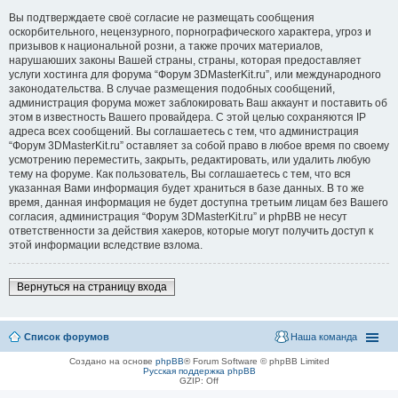
Вы подтверждаете своё согласие не размещать сообщения
оскорбительного, нецензурного, порнографического характера, угроз и
призывов к национальной розни, а также прочих материалов,
нарушаюших законы Вашей страны, страны, которая предоставляет
услуги хостинга для форума “Форум 3DMasterKit.ru”, или международного
законодательства. В случае размещения подобных сообщений,
администрация форума может заблокировать Ваш аккаунт и поставить об
этом в известность Вашего провайдера. С этой целью сохраняются IP
адреса всех сообщений. Вы соглашаетесь с тем, что администрация
“Форум 3DMasterKit.ru” оставляет за собой право в любое время по своему
усмотрению переместить, закрыть, редактировать, или удалить любую
тему на форуме. Как пользователь, Вы соглашаетесь с тем, что вся
указанная Вами информация будет храниться в базе данных. В то же
время, данная информация не будет доступна третьим лицам без Вашего
согласия, администрация “Форум 3DMasterKit.ru” и phpBB не несут
ответственности за действия хакеров, которые могут получить доступ к
этой информации вследствие взлома.
Вернуться на страницу входа
Список форумов
Наша команда
Создано на основе
phpBB
® Forum Software © phpBB Limited
Русская поддержка phpBB
GZIP: Off