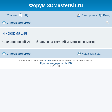
Форум 3DMasterKit.ru
Ссылки
FAQ
Регистрация
Вход
Список форумов
ои
Информация
ск
Создание новой учётной записи на текущий момент невозможно.
Список форумов
Наша команда
Создано на основе
phpBB
® Forum Software © phpBB Limited
Русская поддержка phpBB
GZIP: Off