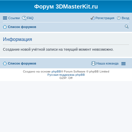
Форум 3DMasterKit.ru
Ссылки
FAQ
Регистрация
Вход
Список форумов
ои
Информация
ск
Создание новой учётной записи на текущий момент невозможно.
Список форумов
Наша команда
Создано на основе
phpBB
® Forum Software © phpBB Limited
Русская поддержка phpBB
GZIP: Off