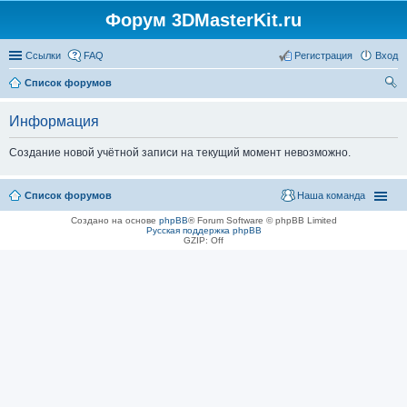
Форум 3DMasterKit.ru
Ссылки
FAQ
Регистрация
Вход
Список форумов
ои
Информация
ск
Создание новой учётной записи на текущий момент невозможно.
Список форумов
Наша команда
Создано на основе
phpBB
® Forum Software © phpBB Limited
Русская поддержка phpBB
GZIP: Off