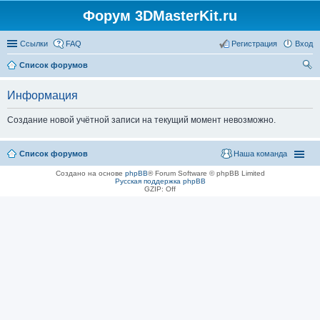
Форум 3DMasterKit.ru
Ссылки
FAQ
Регистрация
Вход
Список форумов
ои
Информация
ск
Создание новой учётной записи на текущий момент невозможно.
Список форумов
Наша команда
Создано на основе
phpBB
® Forum Software © phpBB Limited
Русская поддержка phpBB
GZIP: Off